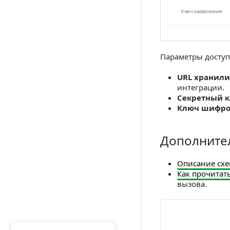
Параметры доступ
URL хранил
интеграции.
Секретный 
Ключ шифро
Дополните
Дополнительны
Описание сх
Как прочитат
вызова.