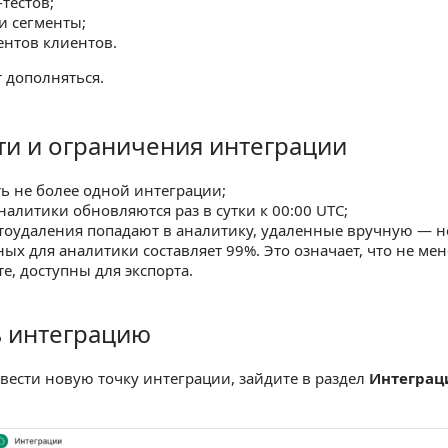
тестов;
и сегменты;
ентов клиентов.
 дополняться.
и и ограничения интеграции
ограничения интеграции
ь не более одной интеграции;
алитики обновляются раз в сутки к 00:00 UTC;
тоудаления попадают в аналитику, удаленные вручную — н
ных для аналитики составляет 99%. Это означает, что не ме
те, доступны для экспорта.
ь интеграцию
теграцию
авести новую точку интеграции, зайдите в раздел
Интеграц