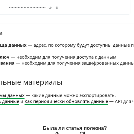
а:
ища данных
— адрес, по которому будут доступны данные п
ключ
— необходим для получения доступа к данным.
вания
— необходим для получения зашифрованных данны
льные материалы
е материалы
емы данных
— какие данные можно экспортировать.
ь данные
и
Как периодически обновлять данные
— API для 
Была ли статья полезна?