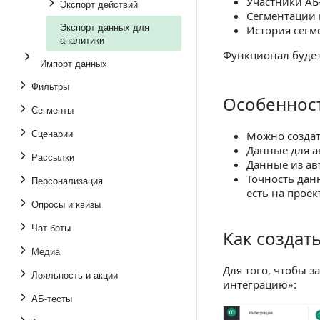
Участники АБ-
Экспорт действий
Сегментации 
Экспорт данных для
История сегм
аналитики
Функционал будет
Импорт данных
Фильтры
Особенност
Особенности и 
Сегменты
Сценарии
Можно создат
Данные для ан
Рассылки
Данные из ав
Точность дан
Персонализация
есть на проек
Опросы и квизы
Чат-боты
Как создат
Как создать ин
Медиа
Для того, чтобы з
Лояльность и акции
интеграцию»:
АБ-тесты