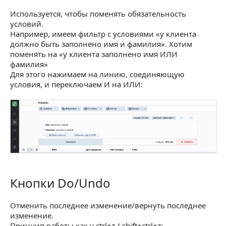
Используется, чтобы поменять обязательность
условий.
Например, имеем фильтр с условиями «у клиента
должно быть заполнено имя и фамилия». Хотим
поменять на «у клиента заполнено имя ИЛИ
фамилия»
Для этого нажимаем на линию, соединяющую
условия, и переключаем И на ИЛИ:
Кнопки Do/Undo
Кнопки Do/Undo
Отменить последнее изменение/вернуть последнее
изменение.
Принцип работы как у ctrl+z / shift+ctrl+z: