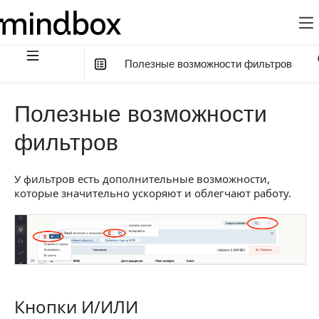
Полезные возможности фильтров
В этой статье
:
Полезные возможности
Кнопки И/ИЛИ
фильтров
Кнопки Do/Undo
У фильтров есть дополнительные возможности,
Вложить в группу
которые значительно ускоряют и облегчают работу.
Копировать/Вставить
Быстрое копирование
Корзина
Копировать ссылку на фильтр
Кнопки И/ИЛИ
Кнопки И/ИЛИ