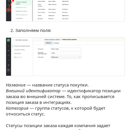
Заполняем поля:
Название
— название статуса покупки.
Внешний идентификатор
— идентификатор позиции
заказа во внешней системе. То, как прописывается
позиция заказа в интеграциях.
Категория
— группа статусов, к которой будет
относиться статус.
Статусы позиции заказа каждая компания задает