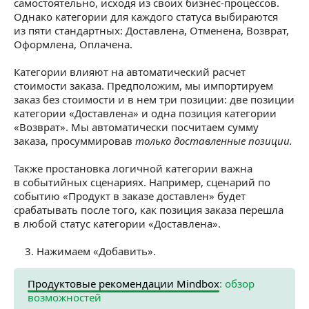
самостоятельно, исходя из своих бизнес-процессов.
Однако категории для каждого статуса выбираются
из пяти стандартных: Доставлена, Отменена, Возврат,
Оформлена, Оплачена.
Категории влияют на автоматический расчет
стоимости заказа. Предположим, мы импортируем
заказ без стоимости и в нем три позиции: две позиции
категории «Доставлена» и одна позиция категории
«Возврат». Мы автоматически посчитаем сумму
заказа, просуммировав
только доставленные позиции.
Также простановка логичной категории важна
в событийных сценариях. Например, сценарий по
событию «Продукт в заказе доставлен» будет
срабатывать после того, как позиция заказа перешла
в любой статус категории «Доставлена».
Нажимаем «Добавить».
Продуктовые рекомендации Mindbox
: обзор
возможностей