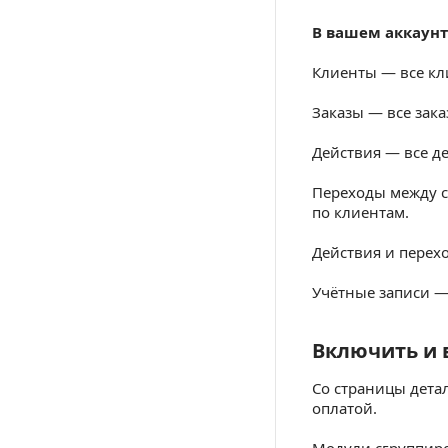
В вашем аккаунт
Клиенты — все кл
Заказы — все зака
Действия — все д
Переходы между с
по клиентам.
Действия и перех
Учётные записи —
Включить и
Включить и в
Со страницы дета
оплатой.
Модули сгруппир