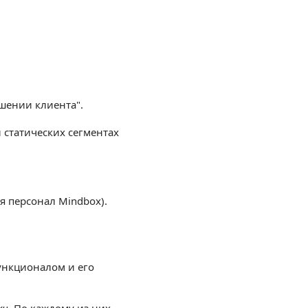
ошении клиента".
статических сегментах
 персонал Mindbox).
ункционалом и его
ки
. По каждому из них