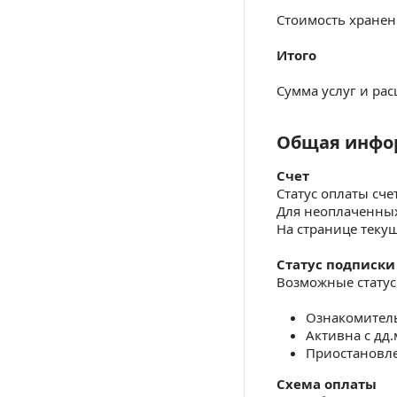
Стоимость хранен
Итого
Сумма услуг и ра
Общая инфо
Общая инфор
Счет
Статус оплаты сче
Для неоплаченных 
На странице текущ
Статус подписки
Возможные статус
Ознакомитель
Активна с дд.
Приостановле
Схема оплаты