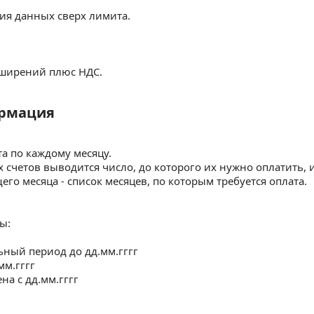
ия данных сверх лимита.
сширений плюс НДС.
рмация
мация
та по каждому месяцу.
счетов выводится число, до которого их нужно оплатить, и
его месяца - список месяцев, по которым требуется оплата.
ы:
ный период до дд.мм.гггг
мм.гггг
на с дд.мм.гггг