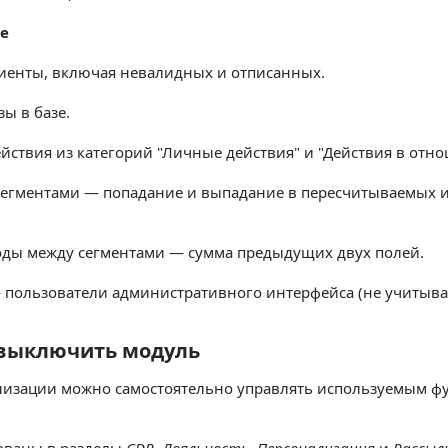
е
иенты, включая невалидных и отписанных.
зы в базе.
ействия из категорий "Личные действия" и "Действия в отн
егментами — попадание и выпадание в пересчитываемых и 
оды между сегментами — сумма предыдущих двух полей.
 пользователи административного интерфейса (не учитывая
 выключить модуль
ыключить модуль
лизации можно самостоятельно управлять используемым ф
ованы в разделы
CDP
,
Лояльность
,
Персонализация
и
Рассыл