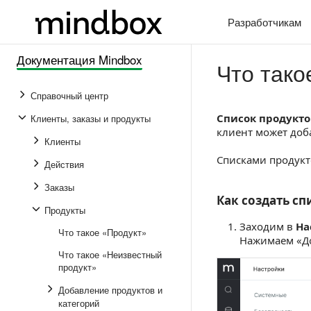
Разработчикам
Документация Mindbox
Что тако
Справочный центр
Список продукто
Клиенты, заказы и продукты
клиент может доба
Клиенты
Списками продукто
Действия
Заказы
Как создать сп
Как создать сп
Продукты
Заходим в
На
Что такое «Продукт»
Нажимаем «Д
Что такое «Неизвестный
продукт»
Добавление продуктов и
категорий