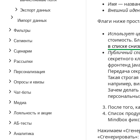
Имя
— названи
Экспорт данных
Внешний иде
Импорт данных
Флаги ниже прост
Фильтры
Использует ц
стоимость. Б
Сегменты
в списке сни
Сценарии
Публичный сп
секретного к
Рассылки
фронтенд Javas
Передача сек
Персонализация
Такая строга
Опросы и квизы
например, ви
Зачем делать
Чат-боты
персональных
Медиа
После того, 
Лояльность и акции
Список проду
Mindbox фикс
АБ-тесты
Нажимаем «Сгенер
Аналитика
«Сгенерировать»: