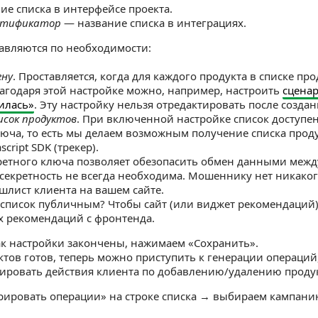
е списка в интерфейсе проекта.
нтификатор
— название списка в интеграциях.
авляются по необходимости:
ену
. Проставляется, когда для каждого продукта в списке про
лагодаря этой настройке можно, например, настроить
сценар
зилась»
. Эту настройку нельзя отредактировать после создан
исок продуктов
. При включенной настройке список доступен
люча, то есть мы делаем возможным получение списка проду
cript SDK (трекер).
ретного ключа позволяет обезопасить обмен данными между
я секретность не всегда необходима. Мошеннику нет никако
шлист клиента на вашем сайте.
 список публичным? Чтобы сайт (или виджет рекомендаций)
 рекомендаций с фронтенда.
как настройки закончены, нажимаем «Сохранить».
ктов готов, теперь можно приступить к генерации операций
ировать действия клиента по добавлению/удалению продук
ировать операции» на строке списка → выбираем кампани