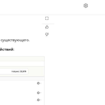
з существующего.
йствий
: