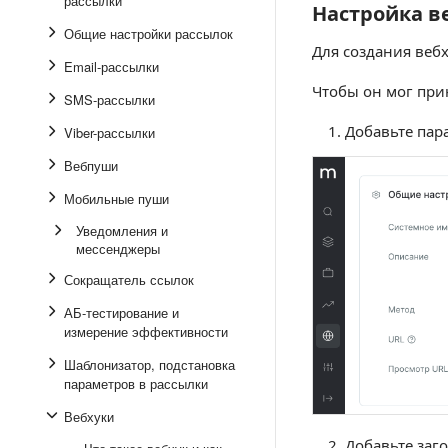
рассылки
Настройка в
Настройка веб
Общие настройки рассылок
Для создания веб
Email-рассылки
Чтобы он мог при
SMS-рассылки
Добавьте пар
Viber-рассылки
Вебпуши
Мобильные пуши
Уведомления и
мессенджеры
Сокращатель ссылок
АБ-тестирование и
измерение эффективности
Шаблонизатор, подстановка
параметров в рассылки
Вебхуки
Добавьте заг