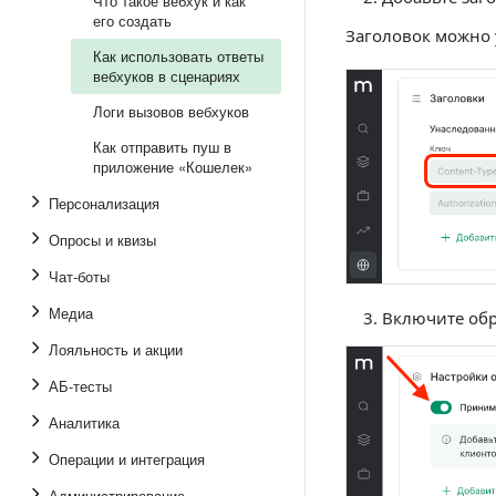
Что такое вебхук и как
его создать
Заголовок можно у
Как использовать ответы
вебхуков в сценариях
Логи вызовов вебхуков
Как отправить пуш в
приложение «Кошелек»
Персонализация
Опросы и квизы
Чат-боты
Медиа
Включите обр
Лояльность и акции
АБ-тесты
Аналитика
Операции и интеграция
Администрирование