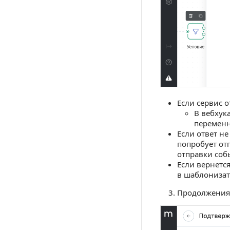
Если сервис о
В вебхук
переменны
Если ответ не
попробует от
отправки собы
Если вернется
в шаблонизато
Продолжения 