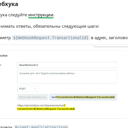
ебхука
хука
хука следуйте
инструкции
.
нимать ответы, обязательны следующие шаги:
аметр
в адрес, заголово
${WebhookRequest.TransactionalId}
оловок
Accept:application/json