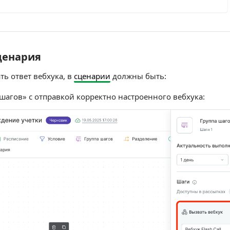
ценария
нария
ь ответ вебхука, в
сценарии
должны быть:
 шагов» с отправкой корректно настроенного вебхука: