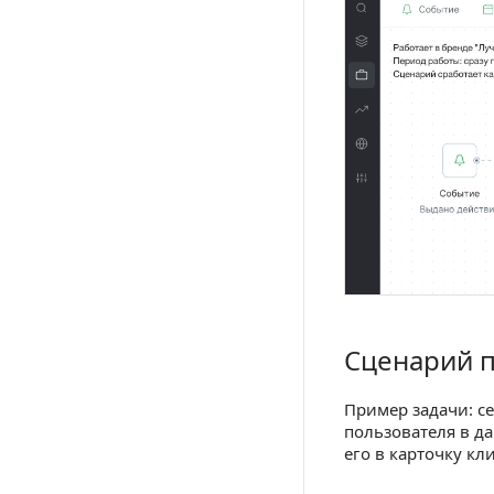
Сценарий п
Сценарий по да
Пример задачи: с
пользователя в д
его в карточку кл