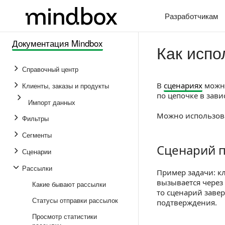
Разработчикам
Документация Mindbox
Как испо
Справочный центр
В
сценариях
можно
Клиенты, заказы и продукты
по цепочке в зави
Импорт данных
Можно использоват
Фильтры
Сегменты
Сценарий п
Сценарий по ст
Сценарии
Рассылки
Пример задачи: к
вызывается через 
Какие бывают рассылки
то сценарий завер
Статусы отправки рассылок
подтверждения.
Просмотр статистики