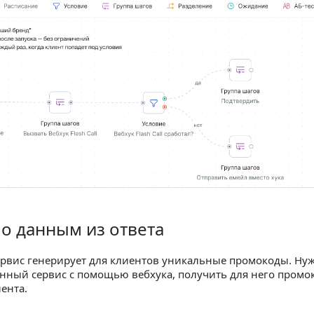
о данным из ответа
нным из ответа
ервис генерирует для клиентов уникальные промокоды. Ну
анный сервис с помощью вебхука, получить для него промок
иента.