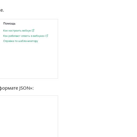
е.
формате JSON»: