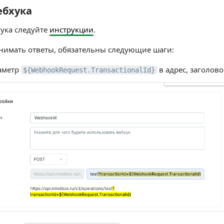
ебхука
хука
хука следуйте
инструкции
.
нимать ответы, обязательны следующие шаги:
аметр
в адрес, заголово
${WebhookRequest.TransactionalId}