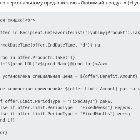
по персональному предложению «Любимый продукт» («Lyub
ая скидка!<br>

ffer in Recipient.GetFavoriteList("LyubimyjProdukt").Tak
rmatDateTime(offer.EndDateTime, "d")} на 

rod in offer.Products.Take(1)}

f="${prod.URL}">${prod.Name}@{end for}</a>»

 установлена специальная цена — ${offer.Benefit.Amount} 
ое количество применений: ${offer.Limit.Amount} раз за к
f offer.Limit.PeriodType = "FixedDays"} день.

lse if offer.Limit.PeriodType = "FixedWeeks"} неделю.

lse if offer.Limit.PeriodType = "FixedMonths"} месяц.

nd if}

or}
