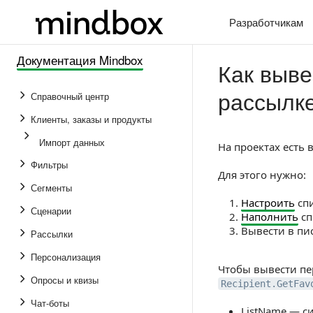
Разработчикам
Документация Mindbox
Как выве
рассылк
Справочный центр
Клиенты, заказы и продукты
Импорт данных
На проектах есть
Фильтры
Для этого нужно:
Сегменты
Настроить
спи
Сценарии
Наполнить
сп
Вывести в пи
Рассылки
Персонализация
Чтобы вывести пе
Опросы и квизы
Recipient.GetFav
Чат-боты
ListName — с