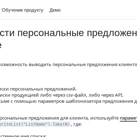
Обучение продукту
Демо
сти персональные предложен
е
 возможность выводить персональные предложения клиенто
ски персональных предложений.
иски продукцией либо через csv-файл, либо через API.
сьме с помощью параметров шаблонизатора предложения д
рсональные предложения для клиента, используйте
параме
, где:
oriteList("ListName").Take(N)
истемное имя списка;