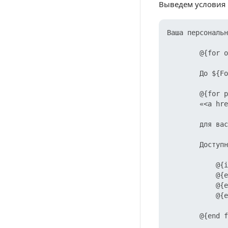
Выведем условия 
Ваша персональн
        @{for o
        До ${Fo
        @{for p
        «<a hre
        для вас
        Доступн
            @{i
            @{e
            @{e
            @{e
        @{end f