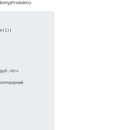
imyjProdukt»):
e(1)}

руб.<br>

алендарный 
