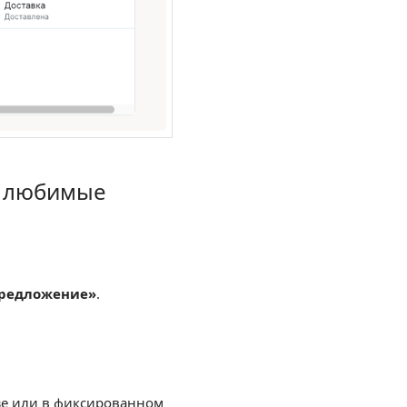
а любимые
ты»
предложение»
.
зе или в фиксированном