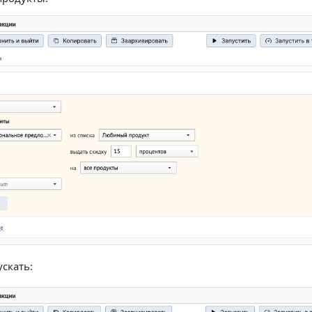
скать: