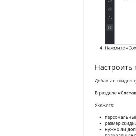
Нажмите «Сох
Настроить
Настроить пром
Добавьте скидоч
В разделе
«Состав
Укажите:
персональный
размер скидк
нужно ли доп
подходящие 