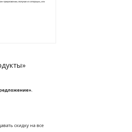
одукты»
предложение»
.
вать скидку на все