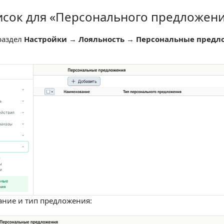
исок для «Персонального предложен
 для «Персонального предложения»
раздел
Настройки
→
Лояльность
→
Персональные предл
ание и тип предложения: