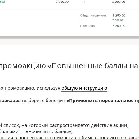
 промоакцию «Повышенные баллы н
моакцию «Повышенные баллы на любимые продук
ую промоакцию, используя
общую инструкцию
.
 заказа»
выберите бенефит
«Применить персональное 
 список, на который распространяется действие акции;
 баллами — «Начислить баллы»;
ления в процентах от стоимости любимых продуктов в зака