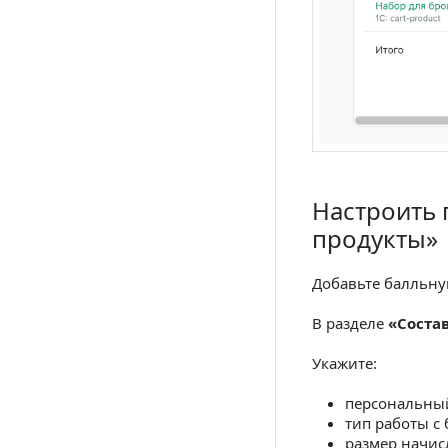
Настроить
Настроить про
продукты»
Добавьте балльн
В разделе
«Состав
Укажите:
персональный
тип работы с
размер начис