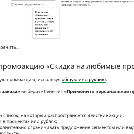
ранить».
 промоакцию «Скидка на любимые пр
оакцию «Скидка на любимые продукты»
ную промоакцию, используя
общую инструкцию
.
 заказа»
выберите бенефит
«Применить персональное 
 список, на который распространяется действие акции;
и в процентах или рублях;
олнительно ограничивать предложение сегментом или выда
продукты.