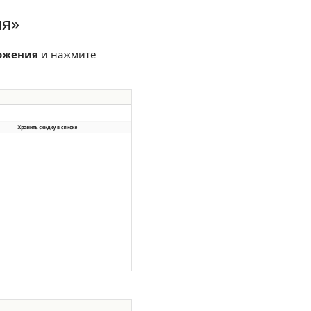
ия»
ожения
и нажмите