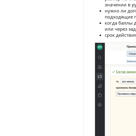
значении в р
нужно ли доп
подходящие 
когда баллы 
или через за
срок действи