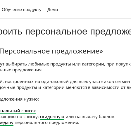
Обучение продукту
Демо
роить персональное предлож
«Персональное предложение»
сональное предложение»
ут выбирать любимые продукты или категории, при покупк
льные предложения.
ий, настроенных на одинаковый для всех участников сегмен
очные продукты и категории меняются в зависимости от в
едложения нужно:
ональный список
.
оакцию по списку:
скидочную
или на выдачу баллов.
редачу
персонального предложения.