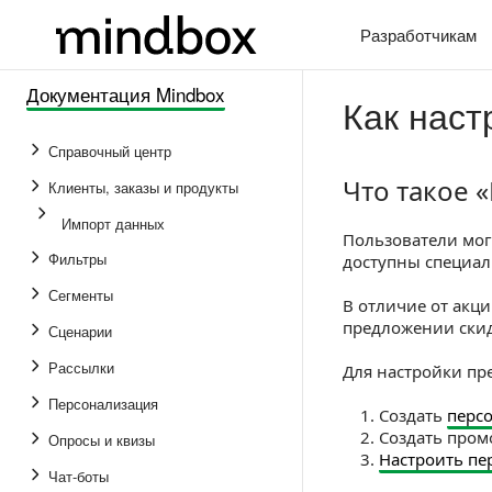
Разработчикам
Документация Mindbox
Как наст
Справочный центр
Что такое 
Клиенты, заказы и продукты
Что такое «Пер
Импорт данных
Пользователи мог
Фильтры
доступны специа
Сегменты
В отличие от акц
предложении скид
Сценарии
Рассылки
Для настройки пр
Персонализация
Создать
перс
Создать пром
Опросы и квизы
Настроить пе
Чат-боты