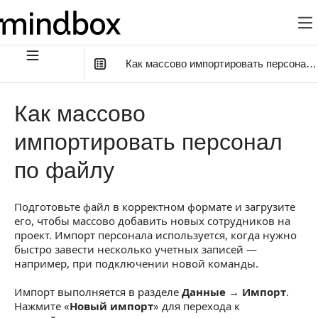
Как массово импортировать персонал 
В этой статье
:
Как массово
Шаг 1. Выберите действие с данными
импортировать персонал
Шаг 2. Подготовьте и загрузите файл
по файлу
Шаг 3. Сопоставьте поля файла
Шаг 4. Проверьте и запустите импорт
Подготовьте файл в корректном формате и загрузите
его, чтобы массово добавить новых сотрудников на
Как отслеживать импорт
проект. Импорт персонала используется, когда нужно
быстро завести несколько учетных записей —
Результат импорта
например, при подключении новой команды.
Импорт выполняется в разделе
Данные → Импорт
.
Нажмите «
Новый импорт
» для перехода к