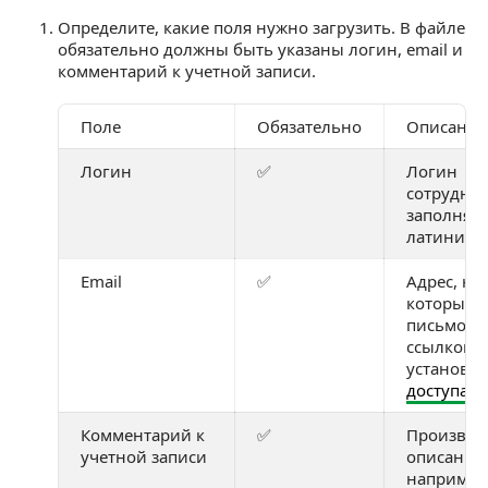
Определите, какие поля нужно загрузить. В файле
обязательно должны быть указаны логин, email и
комментарий к учетной записи.
Поле
Обязательно
Описание
Логин
✅
Логин
сотрудник
заполняет
латинице
Email
✅
Адрес, на
который 
письмо со
ссылкой 
установк
доступа
Комментарий к
✅
Произвол
учетной записи
описание,
например