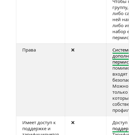
Чтобы на
группу, н
либо само
ней наход
либо имет
набор ее
пермисси
Права
❌
Системны
дополнит
пермисси
помимо те
входят в 
безопасно
Можно вы
только те
которые е
собствен
профиле
Имеет доступ к
❌
Доступ к
ч
поддержке и
поддержк
тарифицируется
Тарифици