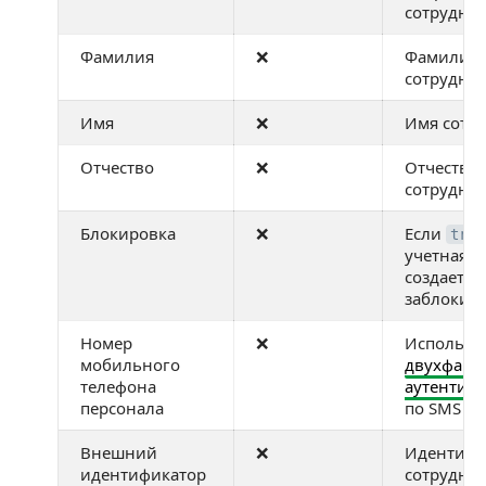
сотрудни
Фамилия
❌
Фамилия
сотрудни
Имя
❌
Имя сотр
Отчество
❌
Отчество
сотрудни
Блокировка
❌
Если
true
учетная з
создается
заблокир
Номер
❌
Используе
мобильного
двухфакт
телефона
аутентиф
персонала
по SMS
Внешний
❌
Идентифи
идентификатор
сотрудник