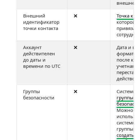
внешней 
Внешний
❌
Точка кон
идентификатор
которой б
точки контакта
привязан
сотрудни
Аккаунт
❌
Дата и вр
действителен
формате U
до даты и
после кот
времени по UTC
учетная з
перестане
действов
Группы
❌
Системно
безопасности
группы
безопасно
Можно
использо
системны
группы и
создать с