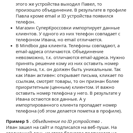
этого же устройства выходил Павел, то
произошло объединение. В результате в профиле
Павла кроме email и ID устройства появился
телефон.
Магазин СуперКроссовки импортирует данные
клиентов. У одного из них телефон совпадает с
телефоном Ивана, но email отличается.
В Mindbox два клиента. Телефоны совпадают, а
email-адреса отличаются. Объединение
невозможно, т.к. отличаются email-адреса. Нужно
принять решение кому из них оставить номер
телефона, т.к. он должен быть уникальным. Так
как Иван активен: открывает письма, кликает по
ссылкам, смотрят товары, то он признан более
приоритетным (ценным) клиентом. И важно
оставить номер телефона у него. В результате у
Ивана остаются все данные. А у
импортированного клиента пропадает номер
телефона (об этом делается пометка в профиле).
Пример 5
.
Объединение по ID устройства
.
Иван зашел на сайт и подписался на веб-пуши. На
следующий день из этого браузера подписался на