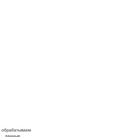
 обрабатываем
данные