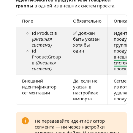
группы
в одной из внешних систем проекта.
Поле
Обязательно
Описани
Id Product в
✅ Должен
Идентиф
{Внешняя
быть указан
продукт
система}
хотя бы
группы
Id
один
продукт
ProductGroup
внешне
в
{Внешняя
системе
система}
проекта
Внешний
Да, если не
Сегмент
идентификатор
указан в
из кото
сегментации
настройках
удаляют
импорта
продукт
Не передавайте идентификатор
сегмента — ни через настройки
импорта, ни в файле. Иначе продукты