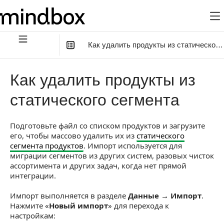
Как удалить продукты из статического
В этой статье
:
Как удалить продукты из
Шаг 1. Выберите действие с данными
статического сегмента
Шаг 2. Подготовьте и загрузите файл
Подготовьте файл со списком продуктов и загрузите
Шаг 3. Сопоставьте поля файла
его, чтобы массово удалить их из
статического
Шаг 4. Настройте импорт
сегмента продуктов
. Импорт используется для
миграции сегментов из других систем, разовых чисток
Шаг 5. Проверьте и запустите импорт
ассортимента и других задач, когда нет прямой
интеграции.
Как отслеживать импорт
Импорт выполняется в разделе
Данные → Импорт
.
Результат импорта
Нажмите «
Новый импорт
» для перехода к
настройкам: