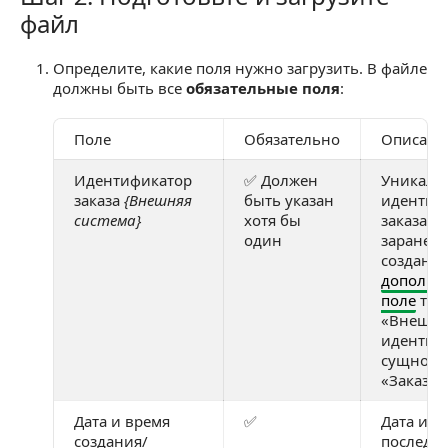
файл
Определите, какие поля нужно загрузить. В файле
должны быть все
обязательные поля
:
Поле
Обязательно
Описани
Идентификатор
✅ Должен
Уникаль
заказа
{Внешняя
быть указан
идентиф
система}
хотя бы
заказа. Т
один
заранее
созданн
дополни
поле
тип
«Внешн
идентиф
сущност
«Заказ»
Дата и время
✅
Дата и в
создания/
последн