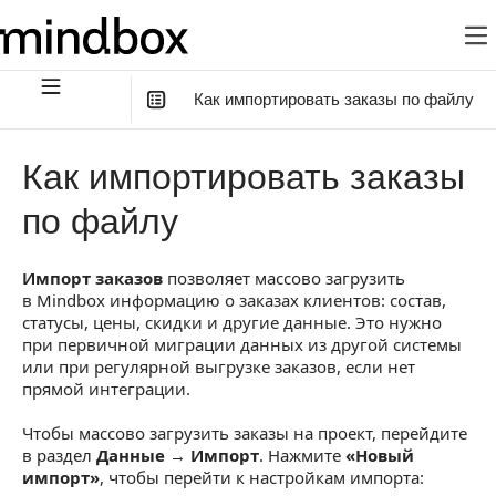
Как импортировать заказы по файлу
В этой статье
:
Как импортировать заказы
Шаг 1. Выберите действие с данными
по файлу
Шаг 2. Подготовьте и загрузите файл
Импорт заказов
позволяет массово загрузить
Шаг 3. Сопоставьте поля файла
в Mindbox информацию о заказах клиентов: состав,
Шаг 4. Настройте импорт
статусы, цены, скидки и другие данные. Это нужно
при первичной миграции данных из другой системы
Шаг 5. Проверьте и запустите импорт
или при регулярной выгрузке заказов, если нет
прямой интеграции.
Как отслеживать импорт
Чтобы массово загрузить заказы на проект, перейдите
Обновление статуса заказа
в раздел
Данные → Импорт
. Нажмите
«Новый
импорт»
, чтобы перейти к настройкам импорта:
Результат импорта