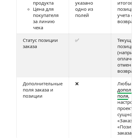
продукта
указано
итоговая
Цена для
одно из
позиции 
покупателя
полей
учета от
за линию
возврата
чека
Статус позиции
✅
Текущий 
заказа
позиции
(наприме
оплачена
отменена
возвращ
Дополнительные
❌
Любые
поля заказа и
дополни
позиции
поля
,
настрое
проекте 
сущност
«Заказ» 
«Позици
заказа»