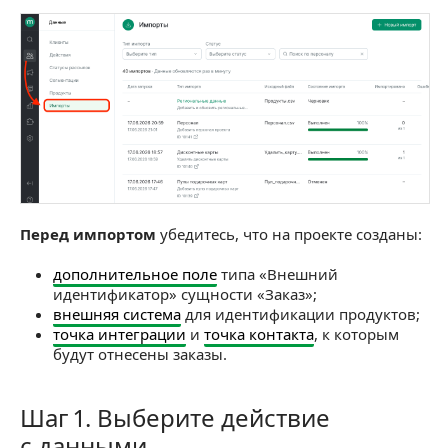
Перед импортом
убедитесь, что на проекте созданы:
дополнительное поле
типа «Внешний
идентификатор» сущности «Заказ»;
внешняя система
для идентификации продуктов;
точка интеграции
и
точка контакта
, к которым
будут отнесены заказы.
Шаг 1. Выберите действие
Шаг 1. Выберите действие с данными
с данными