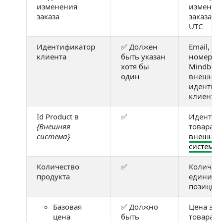
изменения
изменен
заказа
заказа в
UTC
Идентификатор
✅ Должен
Email, т
клиента
быть указан
номер ка
хотя бы
Mindbox
один
внешни
идентиф
клиента
Id Product в
✅
Идентиф
{Внешняя
товара в
система}
внешне
системе
Количество
✅
Количес
продукта
единиц т
позиции 
Базовая
✅ Должно
Цена за 
цена
быть
товара и