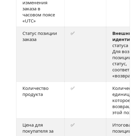
изменения
заказа в
часовом поясе
«UTC»
Статус позиции
✅
Внешний
заказа
идентиф
статуса по
Для возвр
позиции у
статус,
соответс
«возвращ
Количество
✅
Количеств
продукта
единиц то
которое
возвращае
этой пози
Цена для
✅
Итоговая 
покупателя за
позиции д