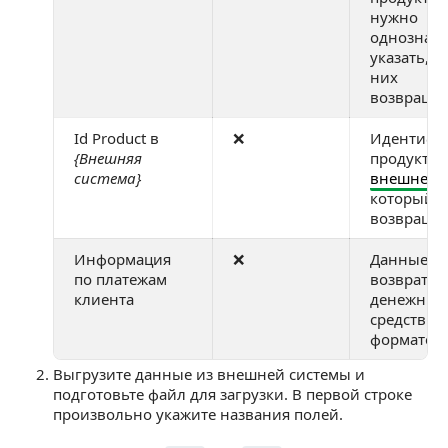
нужно
однознач
указать, к
них
возвращае
Id Product в
❌
Идентифи
{Внешняя
продукта 
система}
внешней с
который
возвращае
Информация
❌
Данные о
по платежам
возврате
клиента
денежных
средств в
формате J
Выгрузите данные из внешней системы и
подготовьте файл для загрузки. В первой строке
произвольно укажите названия полей.