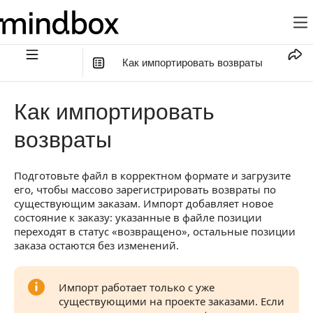
Как импортировать возвраты
В этой статье
:
Как импортировать
Шаг 1. Выберите действие с данными
возвраты
Шаг 2. Подготовьте и загрузите файл
Подготовьте файл в корректном формате и загрузите
Шаг 3. Сопоставьте поля файла
его, чтобы массово зарегистрировать возвраты по
Шаг 4. Настройте импорт
существующим заказам. Импорт добавляет новое
состояние к заказу: указанные в файле позиции
Задать точку контакта
переходят в статус «возвращено», остальные позиции
заказа остаются без изменений.
Шаг 5. Проверьте и запустите импорт
Как отслеживать импорт
Импорт работает только с уже
существующими на проекте заказами. Если
Результат импорта