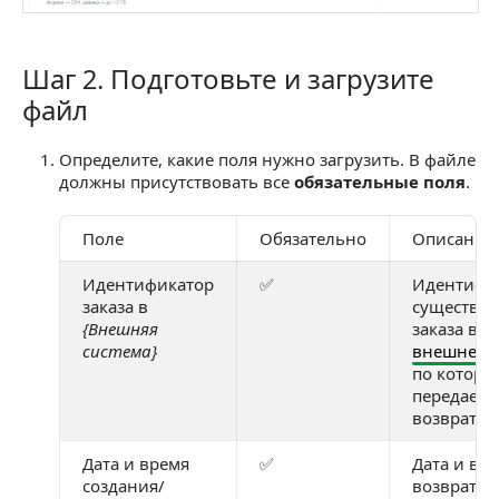
Шаг 2. Подготовьте и загрузите
Шаг 2. Подготовьте и загрузите файл
файл
Определите, какие поля нужно загрузить. В файле
должны присутствовать все
обязательные поля
.
Поле
Обязательно
Описание
Идентификатор
✅
Идентифи
заказа в
существу
{Внешняя
заказа во
система}
внешней с
по которо
передаетс
возврат
Дата и время
✅
Дата и вр
создания/
возврата 