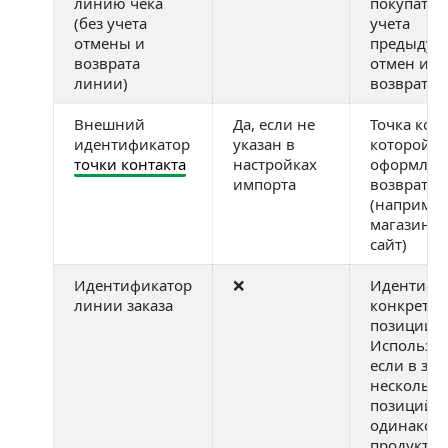
линию чека
покупател
(без учета
учета
отмены и
предыдущ
возврата
отмен и
линии)
возвратов
Внешний
Да, если не
Точка конт
идентификатор
указан в
которой б
точки контакта
настройках
оформлен
импорта
возврат
(например
магазин и
сайт)
Идентификатор
❌
Идентифи
линии заказа
конкретн
позиции в 
Используй
если в зак
несколько
позиций с
одинаков
продуктом