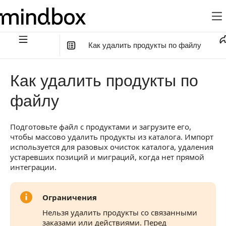
Как удалить продукты по файлу
В этой статье
:
Как удалить продукты по
Шаг 1. Выберите действие с данными
файлу
Шаг 2. Подготовьте и загрузите файл
Подготовьте файл с продуктами и загрузите его,
Шаг 3. Сопоставьте поля файла
чтобы массово удалить продукты из каталога. Импорт
Шаг 4. Проверьте и запустите импорт
используется для разовых очисток каталога, удаления
устаревших позиций и миграций, когда нет прямой
Как отслеживать импорт
интеграции.
Результат импорта
Ограничения
Нельзя удалить продукты со связанными
заказами или действиями. Перед