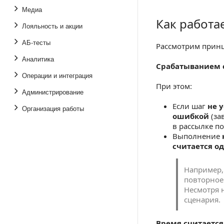
Медиа
Как работа
Как работает о
Лояльность и акции
АБ-тесты
Рассмотрим принц
Аналитика
Срабатыванием 
Операции и интеграция
При этом:
Администрирование
Если шаг
не 
Организация работы
ошибкой
(за
в рассылке п
Выполнение
считается о
Например,
повторное 
Несмотря 
сценария.
Время считается