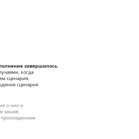
полнение завершилось
случаями, когда
ем сценария.
ждения сценария
е о них и
 заказе.
им прохождением