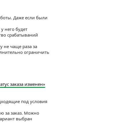
аботы. Даже если были
у него будет
тво срабатываний
у не чаще раза за
олнительно ограничить
татус заказа изменен»
одходящие под условия
ю за заказ. Можно
Вариант выбран