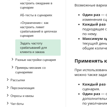
настроить ожидание в
Возможные вариа
сценарии
Один раз
— с
АБ-тесты в сценариях
изменения сц
«Ограничение»: как
Каждый раз
настроить лимит
подходящее с
срабатываний в цепочках
по нему.
сценария
Максимум од
Задать частоту
текущий день
срабатываний для
общее количе
клиента и заказа
Разные настройки сценария
Применять к
Применять к з
Примеры механик со
При использован
сценариями
можно также задат
Рассылки
Каждый раз
Персонализация
сценария.
Один раз
— с
Опросы и квизы
дополнительн
по умолчани
Чат-боты