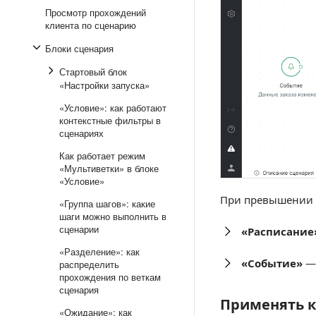
Просмотр прохождений
клиента по сценарию
Блоки сценария
Стартовый блок
«Настройки запуска»
«Условие»: как работают
контекстные фильтры в
сценариях
Как работает режим
«Мультиветки» в блоке
«Условие»
При превышении ч
«Группа шагов»: какие
шаги можно выполнить в
сценарии
«Расписание
«Разделение»: как
«Событие»
— 
распределить
прохождения по веткам
сценария
Применять к
Применять к к
«Ожидание»: как