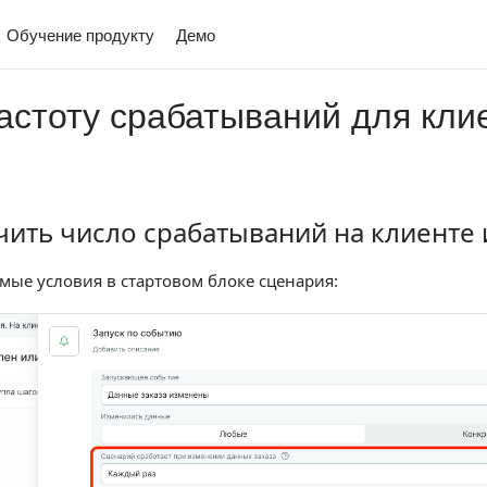
Обучение продукту
Демо
астоту срабатываний для кли
чить число срабатываний на клиенте 
 число срабатываний на клиенте или заказе
мые условия в стартовом блоке сценария: