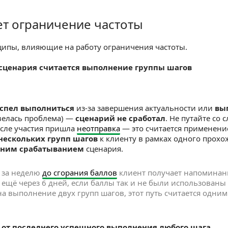
ет ограничение частоты
граничение частоты
ипы, влияющие на работу ограничения частоты.
сценария считается выполнение группы шагов
успел выполниться
из-за завершения актуальности или
вы
велась проблема) —
сценарий не сработал
. Не путайте со 
осле участия пришла
неотправка
— это считается применени
нескольких групп шагов
к клиенту в рамках одного прохо
дним срабатыванием
сценария.
 за неделю
до сгорания баллов
клиент получает напоминани
ещё через 6 дней, если баллы так и не были использованы в
на выполнение двух групп шагов, этот путь считается одн
 от последнего успешного выполнения любого шага