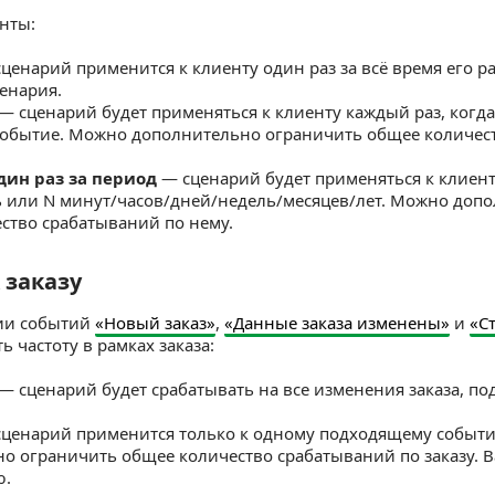
нты:
ценарий применится к клиенту один раз за всё время его р
енария.
— сценарий будет применяться к клиенту каждый раз, когда 
обытие. Можно дополнительно ограничить общее количес
ин раз за период
— сценарий будет применяться к клиент
 или N минут/часов/дней/недель/месяцев/лет. Можно доп
ство срабатываний по нему.
 заказу
аказу
ии событий
«Новый заказ»
,
«Данные заказа изменены»
и
«С
ь частоту в рамках заказа:
— сценарий будет срабатывать на все изменения заказа, п
ценарий применится только к одному подходящему событи
о ограничить общее количество срабатываний по заказу. 
ю.