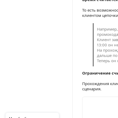
То есть возможно
клиентом цепочки
Например,
промокода 
Клиент зав
13:00 он н
На прохож
дальше по 
Теперь он 
Ограничение счи
Прохождения клие
сценария.