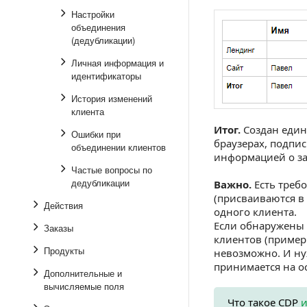
Настройки
объединения
(дедубликации)
Личная информация и
идентификаторы
История изменений
клиента
Итог.
Создан един
Ошибки при
браузерах, подпи
объединении клиентов
информацией о за
Частые вопросы по
дедубликации
Важно.
Есть треб
(присваиваются в 
Действия
одного клиента.
Если обнаружены
Заказы
клиентов (примеры
Продукты
невозможно. И ну
принимается на о
Дополнительные и
вычисляемые поля
Что такое CDP
и