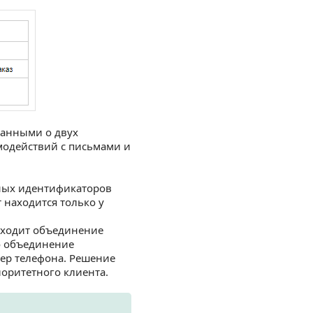
данными о двух
имодействий с письмами и
ьных идентификаторов
т находится только у
сходит объединение
то объединение
мер телефона. Решение
иоритетного клиента.