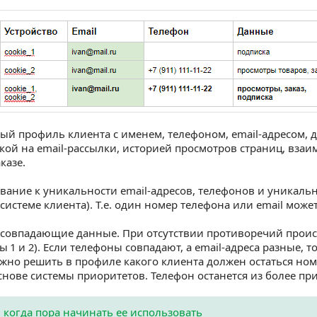
ый профиль клиента с именем, телефоном, email-адресом, 
ской на email-рассылки, историей просмотров страниц, вза
казе.
ование к уникальности email-адресов, телефонов и уникал
системе клиента). Т.е. один номер телефона или email може
 совпадающие данные. При отсутствии противоречий прои
 1 и 2). Если телефоны совпадают, а email-адреса разные, 
жно решить в профиле какого клиента должен остаться но
снове системы приоритетов. Телефон останется из более пр
 когда пора начинать ее использовать