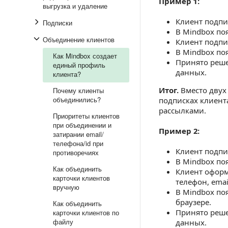
Пример 1:
выгрузка и удаление
Клиент подпис
Подписки
В Mindbox поя
Объединение клиентов
Клиент подпис
В Mindbox поя
Как Mindbox создает
Принято реше
единый профиль
данных.
клиента?
Итог.
Вместо двух 
Почему клиенты
объединились?
подписках клиент
рассылками.
Приоритеты клиентов
при объединении и
Пример 2:
затирании email/
телефона/id при
Клиент подпи
противоречиях
В Mindbox поя
Как объединить
Клиент оформ
карточки клиентов
телефон, emai
вручную
В Mindbox по
браузере.
Как объединить
Принято реше
карточки клиентов по
файлу
данных.