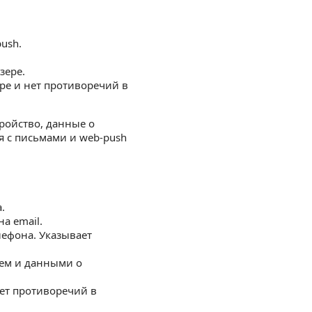
ush.
зере.
ре и нет противоречий в
тройство, данные о
я с письмами и web-push
.
а email.
лефона. Указывает
нем и данными о
нет противоречий в