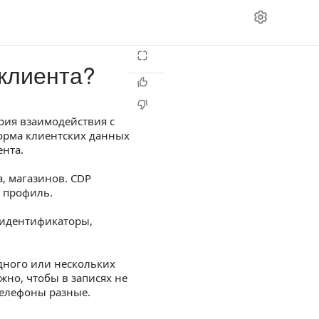
 клиента?
рия взаимодействия с
орма клиентских данных
ента.
, магазинов. CDP
й профиль.
 идентификаторы,
одного или нескольких
жно, чтобы в записях не
 телефоны разные.