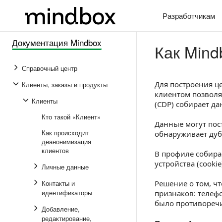
Разработчикам
Документация Mindbox
Как Mind
Справочный центр
Для построения ц
Клиенты, заказы и продукты
клиентом позволя
Клиенты
(CDP) собирает д
Кто такой «Клиент»
Данные могут пос
Как происходит
обнаруживает дуб
деанонимизация
клиентов
В профиле собира
устройства (cooki
Личные данные
Контакты и
Решение о том, ч
идентификаторы
признаков: телефо
было противоречий
Добавление,
редактирование,