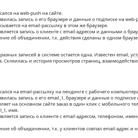
ался на web-push на сайте.
вилась запись о его браузере и данные о подписке на web-p
ывается на email-рассылку в этом же браузере.
вляется запись о клиенте с email-адресом и данными о брау
ние об объединении, т.к. действия сделаны в одном браузе
разных записей в системе остается одна. Известен email, ус
а. Склеилась и история просмотров страниц, взаимодействи
сался на email-рассылку на лендинге с рабочего компьютера
вилась запись о его email_1, браузере и данные о подписке н
ляет на основном сайте заказ в один клик с мобильного те
l_1, имя.
является запись о клиенте с email-адресом, телефоном, име
ние об объединении, т.к. у клиентов совпал email-адрес и 