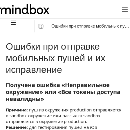
Ошибки при отправке мобильных пуше
В этой статье
:
Ошибки при отправке
Ошибки в старой интеграции мобильных пушей
мобильных пушей и их
Установка приложения не зарегистрирована в Azure
исправление
Mobile push integration for this endpoint is not found
Получена ошибка «Неправильное
Получена ошибка «Неправильное окружение
Пустой статус и письмо пустое
окружение» или «Все токены доступа
невалидны»
Причина
: пуш из окружения production отправляется
в sandbox-окружение или рассылка sandbox
отправляется в окружение production.
Решение
: для тестирования пушей на iOS