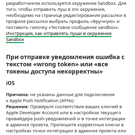
разработчиком используется окружение Sandbox. Для
того, чтобы отправить пуш в это окружение,
необходимо на странице редактирования рассылки в
профиле рассылки выбрать профиль «Вручную» и
поставить галочку «Тестовое сообщение sandbox».
Инструкция, как отправлять пуши в окружение
Sandbox
При отправке уведомления ошибка с
При отправке уведомления ошибка с текстом
текстом «wrong token» или «все
токены доступа некорректны»
iOS
iOS
Причина
: не указаны данные для подключения
к Apple Push Notification (APNs)
Решение
: Проверьте соответствие ваших ключей в
Apple Developer Account или в настройках текущего
провайдера push-уведомлений и в точке интеграции
в админке проекта. Пропишите корректные ключи в
настройках точки интеграции в админке проекта или