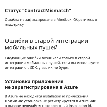
Статус "ContractMismatch"
Статус "ContractMismatch"
Ошибка не зафиксирована в Mindbox. Обратитесь в
поддержку.
Ошибки в старой интеграции
Ошибки в старой интеграции мобильных пуше
мобильных пушей
Следующие ошибки возникали только в старой
интеграции мобильных пушей. Если вы используете
интеграцию с SDK, у вас их не будет.
Установка приложения
Установка приложения не зарегистрирована 
не зарегистрирована в Azure
В Azure не находится installation id приложения.
Причина
: установка не регистрируется в Azure или
в вызове передаётся некорректный installation id.