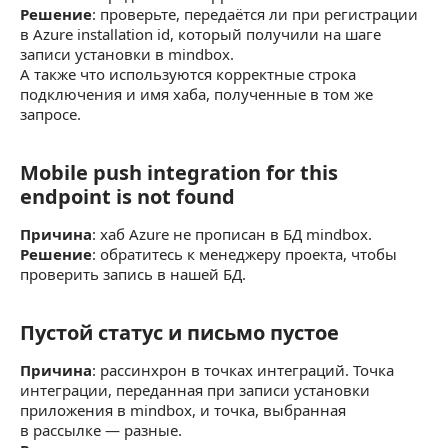
Решение
: проверьте, передаётся ли при регистрации
в Azure installation id, который получили на шаге
записи установки в mindbox.
А также что используются корректные строка
подключения и имя хаба, полученные в том же
запросе.
Mobile push integration for this
Mobile push integration for this endpoint is not
endpoint is not found
Причина
: хаб Azure не прописан в БД mindbox.
Решение
: обратитесь к менеджеру проекта, чтобы
проверить запись в нашей БД.
Пустой статус и письмо пустое
Пустой статус и письмо пустое
Причина
: рассинхрон в точках интеграций. Точка
интеграции, переданная при записи установки
приложения в mindbox, и точка, выбранная
в рассылке — разные.