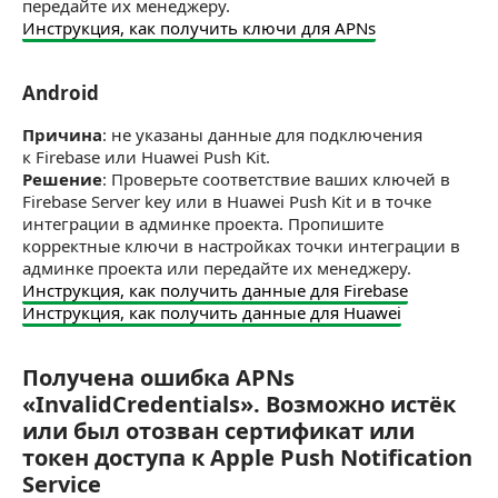
передайте их менеджеру.
Инструкция, как получить ключи для APNs
Android
Android
Причина
: не указаны данные для подключения
к Firebase или Huawei Push Kit.
Решение
: Проверьте соответствие ваших ключей в
Firebase Server key или в Huawei Push Kit и в точке
интеграции в админке проекта. Пропишите
корректные ключи в настройках точки интеграции в
админке проекта или передайте их менеджеру.
Инструкция, как получить данные для Firebase
Инструкция, как получить данные для Huawei
Получена ошибка APNs
Получена ошибка APNs «InvalidCredentials». В
«InvalidCredentials». Возможно истёк
или был отозван сертификат или
токен доступа к Apple Push Notification
Service