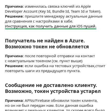
Причина
: изменилась связка ключей из Apple
Developer Account (Key Id, Bundle Id, Team Id и Token).
Решение
: пришлите менеджеру актуальные данные
для сравнения с настройками в хабе.
Инструкция, как получить данные для iOS пушей.
Получатель не найден в Azure.
Получатель не найден в Azure. Возможно ток
Возможно токен не обновляется
Причина
: после повторной отправки на контакт
с неактуальным токеном (см. пункт выше)
Решение
: если ошибка на тестовых устройствах,стоит
повторить шаги из предыдущего пункта.
Сообщение не доставлено клиенту.
Сообщение не доставлено клиенту. Возможно,
Возможно, токен устройства устарел
Причина
: APNs/Firebase обновили токен клиента,
но он не был передан нам. Если данная ошибка
возникает у реальных клиентов, то скорее всего было