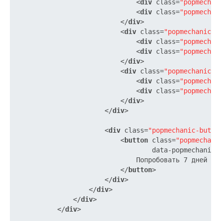
<
div
class
=
"popmechan
<
div
class
=
"popmechan
</
div
>
<
div
class
=
"popmechanic-f
<
div
class
=
"popmechan
<
div
class
=
"popmechan
</
div
>
<
div
class
=
"popmechanic-f
<
div
class
=
"popmechan
<
div
class
=
"popmechan
</
div
>
</
div
>
<
div
class
=
"popmechanic-butto
<
button
class
=
"popmechani
data-popmechanic-
                              Попробовать 7 дней бес
</
button
>
</
div
>
</
div
>
</
div
>
</
div
>