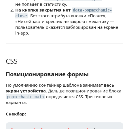
не попадет в статистику.
На кнопке закрытия нет
data-popmechanic-
. Без этого атрибута кнопки «Позже»,
close
«Не сейчас» и крестик не закроют механику —
пользователь окажется заблокирован на экране
in-app.
CSS
CSS
Позиционирование формы
Позиционирование формы
По умолчанию контейнер шаблона занимает
весь
экран устройства
. Дальше позиционирование блока
определяется CSS. Три типовых
popmechanic-main
варианта:
Снекбар: