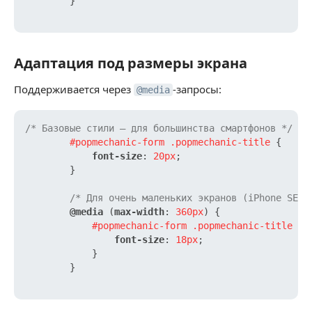
        }

Адаптация под размеры экрана
Адаптация под размеры экрана
Поддерживается через
-запросы:
@media
/* Базовые стили — для большинства смартфонов */
#popmechanic-form
.popmechanic-title
 {

font-size
: 
20px
;

        }

/* Для очень маленьких экранов (iPhone SE и
@media
 (
max-width
: 
360px
) {

#popmechanic-form
.popmechanic-title
 {

font-size
: 
18px
;

            }

        }
