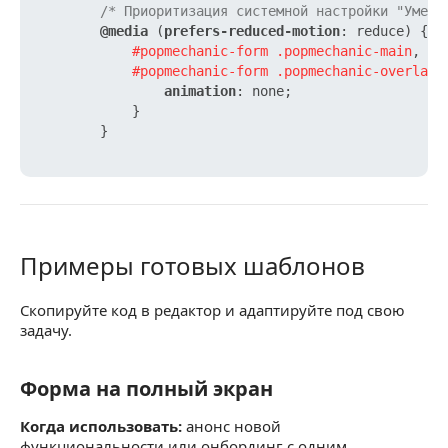
/* Приоритизация системной настройки "Умень
@media
 (
prefers-reduced-motion
: reduce) {

#popmechanic-form
.popmechanic-main
,

#popmechanic-form
.popmechanic-overlay
 {
animation
: none;

            }

        }

Примеры готовых шаблонов
Примеры готовых шаблонов
Скопируйте код в редактор и адаптируйте под свою
задачу.
Форма на полный экран
Форма на полный экран
Когда использовать:
анонс новой
функциональности или онбординг с одним