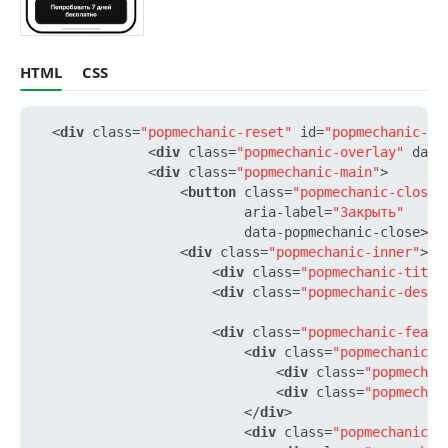
HTML
CSS
<
div
class
=
"popmechanic-reset"
id
=
"popmechanic-fo
<
div
class
=
"popmechanic-overlay"
data
<
div
class
=
"popmechanic-main"
>
<
button
class
=
"popmechanic-close-
aria-label
=
"Закрыть"
data-popmechanic-close
>
×
<
<
div
class
=
"popmechanic-inner"
>
<
div
class
=
"popmechanic-title
<
div
class
=
"popmechanic-descr
<
div
class
=
"popmechanic-featu
<
div
class
=
"popmechanic-f
<
div
class
=
"popmechan
<
div
class
=
"popmechan
</
div
>
<
div
class
=
"popmechanic-f