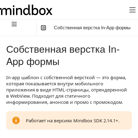
Собственная верстка In-App формы
В этой статье
:
Собственная верстка In-
Поддержка функций в шаблоне
App формы
Как перейти к настройке
In-app шаблон с собственной версткой — это форма,
HTML
которая показывается внутри мобильного
Общие правила
приложения в виде HTML-страницы, отрендеренной
в WebView. Подходит для статичного
Атрибуты действий
информирования, анонсов и промо с промокодом.
Базовая структура
Работает на версиях Mindbox SDK 2.14.1+.
Частые ошибки
CSS