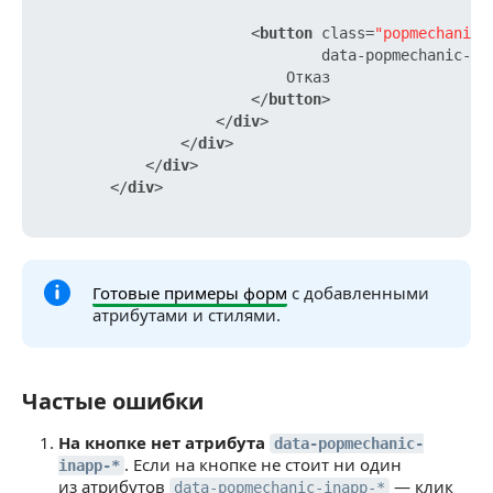
<
button
class
=
"popmechanic-
data-popmechanic-cl
                            Отказ

</
button
>
</
div
>
</
div
>
</
div
>
</
div
>
Готовые примеры форм
с добавленными
атрибутами и стилями.
Частые ошибки
Частые ошибки
На кнопке нет атрибута
data-popmechanic-
. Если на кнопке не стоит ни один
inapp-*
из атрибутов
— клик
data-popmechanic-inapp-*