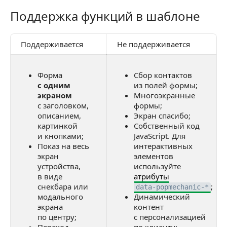
Позиционирование формы
Поддержка функций в шаблоне
Поддержка функций в шаблоне
Адаптация под размеры экрана
Поддерживается
Не поддерживается
Кастомные шрифты
Анимации
Форма
Сбор контактов
Примеры готовых шаблонов
с одним
из полей формы;
экраном
Многоэкранные
Форма на полный экран
с заголовком,
формы;
описанием,
Экран спасибо;
Снекбар с сеткой преимуществ Feature grid
картинкой
Собственный код
и кнопками;
JavaScript. Для
Модальное окно в центре экрана с промокодом
Показ на весь
интерактивных
экран
элементов
устройства,
используйте
в виде
атрибуты
снекбара или
;
data-popmechanic-*
модального
Динамический
экрана
контент
по центру;
с персонализацией