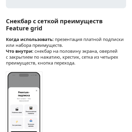
Снекбар с сеткой преимуществ
Снекбар с сеткой преимуществ Feature grid
Feature grid
Когда использовать:
презентация платной подписки
или набора преимуществ.
Что внутри:
снекбар на половину экрана, оверлей
с закрытием по нажатию, крестик, сетка из четырех
преимуществ, кнопка перехода.