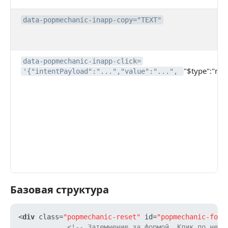
data-popmechanic-inapp-copy="TEXT"
data-popmechanic-inapp-click=
"$type":"redi
'{"intentPayload":"...","value":"...",
Базовая структура
Базовая структура
<
div
class
=
"popmechanic-reset"
id
=
"popmechanic-form
<!-- Затемнение за формой. Клик по нему