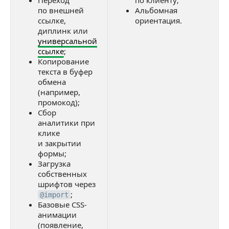
Переход
по клиенту;
по внешней
Альбомная
ссылке,
ориентация.
диплинк или
универсальной
ссылке
;
Копирование
текста в буфер
обмена
(например,
промокод);
Сбор
аналитики при
клике
и закрытии
формы;
Загрузка
собственных
шрифтов через
;
@import
Базовые CSS-
анимации
(появление,