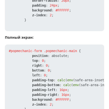
border-radius
: 
20px
;

padding
: 
24px
;

background
: 
#FFFFFF
;

z-index
: 
2
;

        }

Полный экран:
#popmechanic-form
.popmechanic-main
 {

position
: absolute;

top
: 
0
;

right
: 
0
;

bottom
: 
0
;

left
: 
0
;

padding-top
: 
calc
(
env
(safe-area-inset-t
padding-bottom
: 
calc
(
env
(safe-area-inse
padding-left
: 
16px
;

padding-right
: 
16px
;

background
: 
#FFFFFF
;

z-index
: 
2
;
