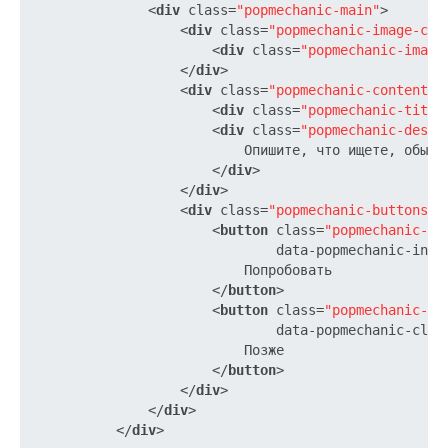
<
div
class
=
"popmechanic-main"
>
<
div
class
=
"popmechanic-image-con
<
div
class
=
"popmechanic-image
</
div
>
<
div
class
=
"popmechanic-content"
>
<
div
class
=
"popmechanic-title
<
div
class
=
"popmechanic-descr
                          Опишите, что ищете, обычны
</
div
>
</
div
>
<
div
class
=
"popmechanic-buttons"
>
<
button
class
=
"popmechanic-bu
data-popmechanic-inap
                          Попробовать

</
button
>
<
button
class
=
"popmechanic-bu
data-popmechanic-clos
                          Позже

</
button
>
</
div
>
</
div
>
</
div
>