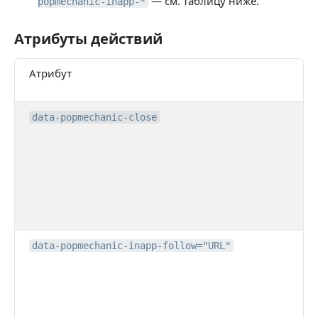
— см. таблицу ниже.
popmechanic-inapp-*
Атрибуты действий
Атрибуты действий
Атрибут
data-popmechanic-close
data-popmechanic-inapp-follow="URL"