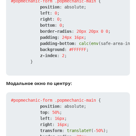
#popmechanic-form
.popmechanic-main
 {

position
: absolute;

left
: 
0
;

right
: 
0
;

bottom
: 
0
;

border-radius
: 
20px
20px
0
0
;

padding
: 
24px
16px
;

padding-bottom
: 
calc
(
env
(safe-area-inse
background
: 
#FFFFFF
;

z-index
: 
2
;

        }

Модальное окно по центру:
#popmechanic-form
.popmechanic-main
 {

position
: absolute;

top
: 
50%
;

left
: 
16px
;

right
: 
16px
;

transform
: 
translateY
(-
50%
);
