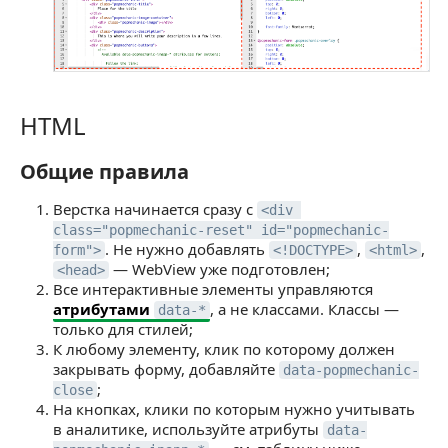
HTML
HTML
Общие правила
Общие правила
Верстка начинается сразу с
<div 
class="popmechanic-reset" id="popmechanic-
. Не нужно добавлять
,
,
form">
<!DOCTYPE>
<html>
— WebView уже подготовлен;
<head>
Все интерактивные элементы управляются
атрибутами
, а не классами. Классы —
data-*
только для стилей;
К любому элементу, клик по которому должен
закрывать форму, добавляйте
data-popmechanic-
;
close
На кнопках, клики по которым нужно учитывать
в аналитике, используйте атрибуты
data-