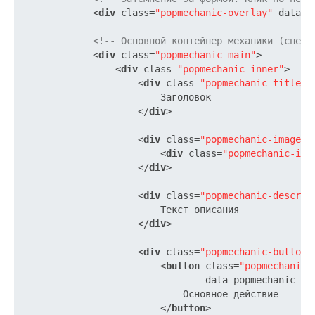
<
div
class
=
"popmechanic-overlay"
data-p
<!-- Основной контейнер механики (снекб
<
div
class
=
"popmechanic-main"
>
<
div
class
=
"popmechanic-inner"
>
<
div
class
=
"popmechanic-title"
>
                        Заголовок

</
div
>
<
div
class
=
"popmechanic-image-c
<
div
class
=
"popmechanic-ima
</
div
>
<
div
class
=
"popmechanic-descrip
                        Текст описания

</
div
>
<
div
class
=
"popmechanic-buttons
<
button
class
=
"popmechanic-
data-popmechanic-in
                            Основное действие

</
button
>