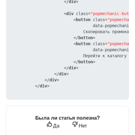
</
div
>
<
div
class
=
"popmechanic-butto
<
button
class
=
"popmechani
data-popmechanic-
                              Скопировать промокод

</
button
>
<
button
class
=
"popmechani
data-popmechanic-
                              Перейти к каталогу

</
button
>
</
div
>
</
div
>
</
div
>
</
div
>
Была ли статья полезна?
Да
Нет