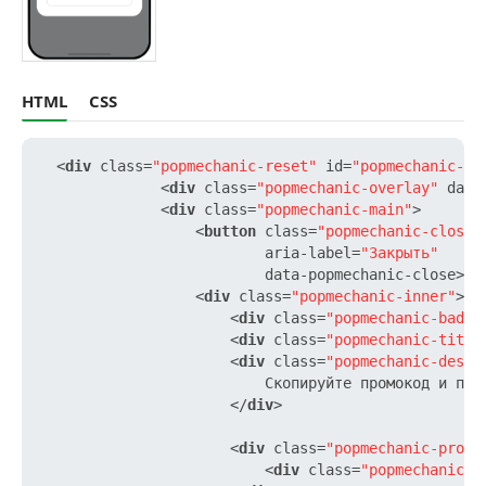
HTML
CSS
<
div
class
=
"popmechanic-reset"
id
=
"popmechanic-fo
<
div
class
=
"popmechanic-overlay"
data
<
div
class
=
"popmechanic-main"
>
<
button
class
=
"popmechanic-close-
aria-label
=
"Закрыть"
data-popmechanic-close
>
×
<
<
div
class
=
"popmechanic-inner"
>
<
div
class
=
"popmechanic-badge
<
div
class
=
"popmechanic-title
<
div
class
=
"popmechanic-descr
                          Скопируйте промокод и прим
</
div
>
<
div
class
=
"popmechanic-promo
<
div
class
=
"popmechanic-p