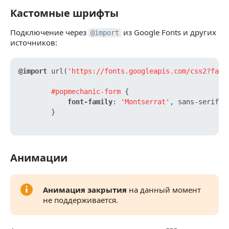
Кастомные шрифты
Кастомные шрифты
Подключение через
из Google Fonts и других
@import
источников:
@import
 url(
'https://fonts.googleapis.com/css2?fami
#popmechanic-form
 {

font-family
: 
'Montserrat'
, sans-serif;

        }

Анимации
Анимации
Анимация закрытия
на данный момент
не поддерживается.