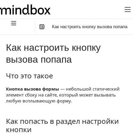
Как настроить кнопку вызова попапа
В этой статье
:
Как настроить кнопку
Что это такое
вызова попапа
Как попасть в раздел настройки кнопки
Что это такое
Что это такое
Настройка кнопки
Кнопка вызова формы
— небольшой статический
элемент сбоку на сайте, который может вызывать
любую всплывающую форму.
Как попасть в раздел настройки
Как попасть враздел настройки кнопки
кнопки