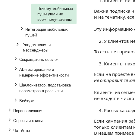
Клиенты не п
Почему мобильные
Важна подписка н
пуши ушли не
и на тематику, ес
всем получателям
Эту информацию с
Интеграция мобильных
пушей
У клиентов н
Уведомления и
мессенджеры
То есть нет прил
Сокращатель ссылок
Клиенты нахо
АБ-тестирование и
Если на проекте в
измерение эффективности
не отправится кл
Шаблонизатор, подстановка
параметров в рассылки
Клиенты из сегме
не входят в число
Вебхуки
Рассылка соз
Персонализация
Опросы и квизы
Если кампания раб
только клиентам и
Чат-боты
В нашем примере 