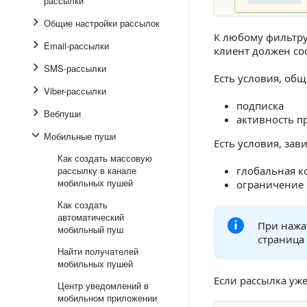
рассылки
Общие настройки рассылок
К любому фильтру
Email-рассылки
клиент должен соо
SMS-рассылки
Есть условия, общ
Viber-рассылки
подписка
Вебпуши
активность 
Мобильные пуши
Есть условия, зав
Как создать массовую
рассылку в канале
глобальная к
мобильных пушей
ограничение
Как создать
автоматический
При нажат
мобильный пуш
страница
Найти получателей
мобильных пушей
Если рассылка уже
Центр уведомлений в
мобильном приложении