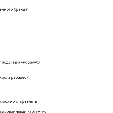
ённого бренда)
т подсказка
«Рассылка
ности рассылок’
ки можно отправлять
тивированными картами»: