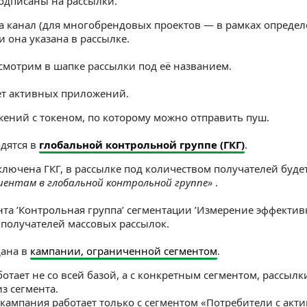
одписаны на рассылки.
а канал (для многобрендовых проектов — в рамках определ
ли она указана в рассылке.
мотрим в шапке рассылки под её названием.
ет активных приложений.
ожений с токеном, по которому можно отправить пуш.
дятся в
глобальной контрольной группе (ГКГ)
.
ключена ГКГ, в рассылке под количеством получателей буде
иентам в глобальной контрольной группе»
.
нта ’Контрольная группа’ сегментации ’Измерение эффектив
 получателей массовых рассылок.
дана в
кампании, ограниченной сегментом
.
отает не со всей базой, а с конкретным сегментом, рассыл
з сегмента.
кампания работает только с сегментом «Потребители с ак