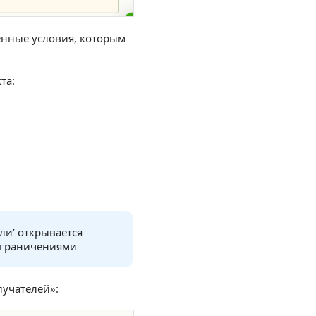
ённые условия, которым
та:
ли’ открывается
ограничениями
лучателей»: