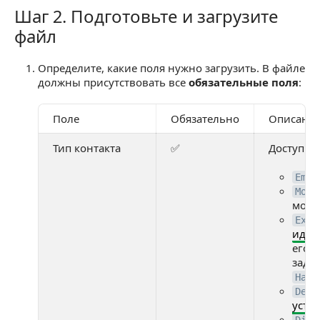
Шаг 2. Подготовьте и загрузите
Шаг 2. Подготовьте и загрузите файл
файл
Определите, какие поля нужно загрузить. В файле
должны присутствовать все
обязательные поля
:
Поле
Обязательно
Описани
Тип контакта
✅
Доступны
Emai
Mobi
моби
Exte
иден
его 
задае
Назв
Devi
устр