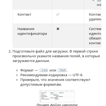
Disc
номе
Контакт
✅
Контакт, 
удален из
Название
❌
Системно
идентификатора
идентифи
обязатель
контакта
Подготовьте файл для загрузки. В первой строке
произвольно укажите названия полей, в которые
загружаются данные.
Формат —
или
.
.csv
.txt
Рекомендуемая кодировка — UTF-8.
Проверьте, что значения соответствуют
допустимым форматам.
Пример файла импорта