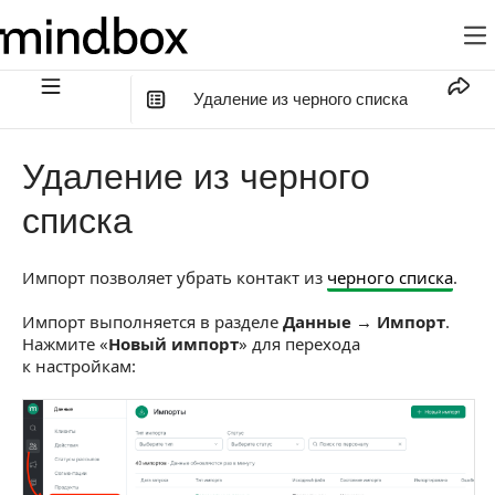
Удаление из черного списка
В этой статье
:
Удаление из черного
Шаг 1. Выберите действие с данными
списка
Шаг 2. Подготовьте и загрузите файл
Импорт позволяет убрать контакт из
черного списка
.
Шаг 3. Сопоставьте поля файла
Шаг 4. Проверьте и запустите импорт
Импорт выполняется в разделе
Данные → Импорт
.
Нажмите «
Новый импорт
» для перехода
Как отслеживать импорт
к настройкам: