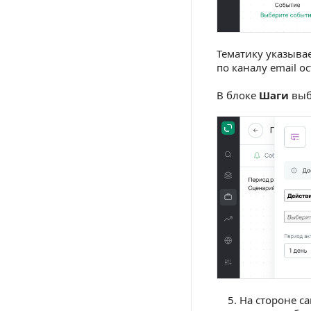
Тематику указыва
по каналу email о
В блоке
Шаги
выб
На стороне с