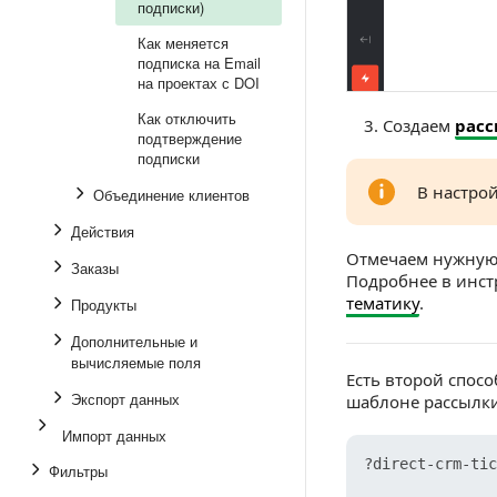
подписки)
Как меняется
подписка на Email
на проектах с DOI
Как отключить
Создаем
расс
подтверждение
подписки
В настро
Объединение клиентов
Действия
Отмечаем нужную 
Заказы
Подробнее в инст
тематику
.
Продукты
Дополнительные и
вычисляемые поля
Есть второй спосо
Экспорт данных
шаблоне рассылки
Импорт данных
?direct-crm-tic
Фильтры