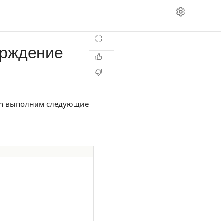
верждение
t-in выполним следующие