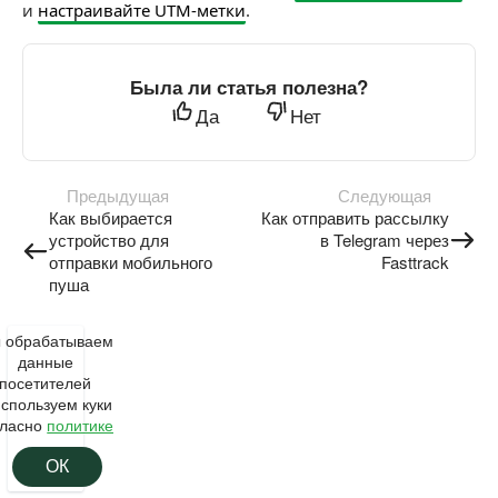
и
настраивайте UTM-метки
.
Была ли статья полезна?
Да
Нет
Предыдущая
Следующая
Как выбирается
Как отправить рассылку
устройство для
в Telegram через
отправки мобильного
Fasttrack
пуша
 обрабатываем
данные
посетителей
используем куки
гласно
политике
ОК