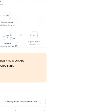
ановки, можно
условия
.