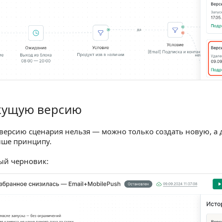
екущую версию
ю версию
версию сценария нельзя — можно только создать новую, а 
ыше принципу.
ый черновик: