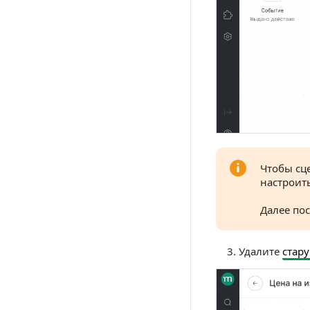
Чтобы сц
настроит
Далее пос
Удалите
стар