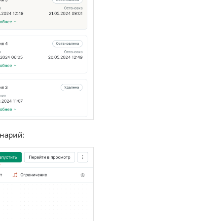
енарий: