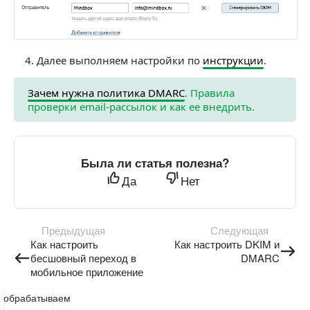
Далее выполняем настройки по
инструкции
.
Зачем нужна политика DMARC
. Правила
проверки email-рассылок и как ее внедрить.
Была ли статья полезна?
Да
Нет
Предыдущая
Следующая
Как настроить
Как настроить DKIM и
бесшовный переход в
DMARC
мобильное приложение
 обрабатываем