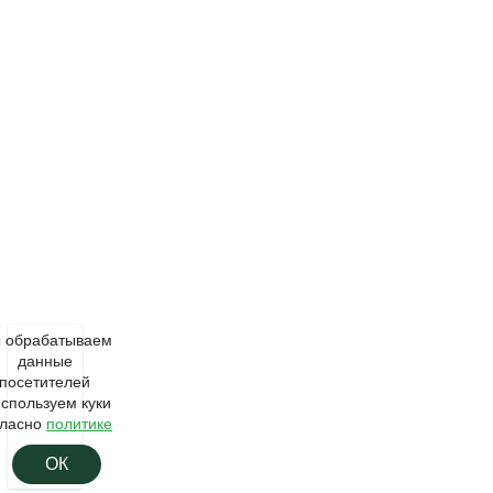
 обрабатываем
данные
посетителей
используем куки
гласно
политике
ОК