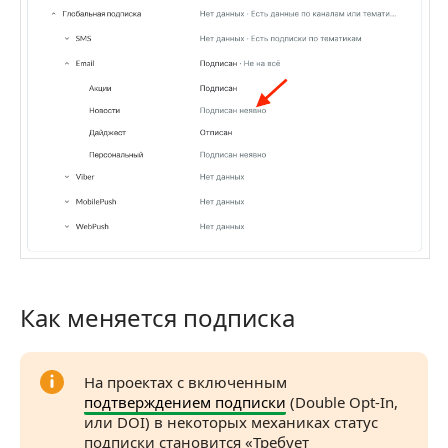
Как меняется подписка
Как меняется подписка
На проектах с включенным
подтверждением подписки
(Double Opt-In,
или DOI) в некоторых механиках статус
подписки становится «Требует