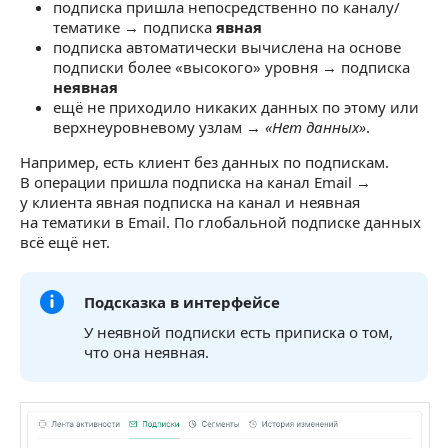
на проект
подписка пришла непосредственно по каналу/
тематике → подписка
явная
Как подписка отображаются в истории изменений
подписка автоматически вычислена на основе
подписки более «высокого» уровня → подписка
Влияет ли это на отправку рассылок
неявная
ещё не приходило никаких данных по этому или
верхнеуровневому узлам →
«Нет данных»
.
Например, есть клиент без данных по подпискам.
В операции пришла подписка на канал Email →
у клиента явная подписка на канал и неявная
на тематики в Email. По глобальной подписке данных
всё ещё нет.
Подсказка в интерфейсе
У неявной подписки есть приписка о том,
что она неявная.