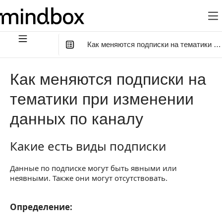
Как меняются подписки на тематики п
В этой статье
:
Как меняются подписки на
Какие есть виды подписки
тематики при изменении
Как меняется подписка
данных по каналу
Подписка/отписка при редактировании файлом
Какие есть виды подписки
Подписка/отписка в сценарии
Какие есть виды подписки
Отписка из рассылки
Данные по подписке могут быть явными или
неявными. Также они могут отсутствовать.
Подписка/отписка в операции
Редактирование вручную
Определение:
Определение:
Что происходит при добавлении новой тематики