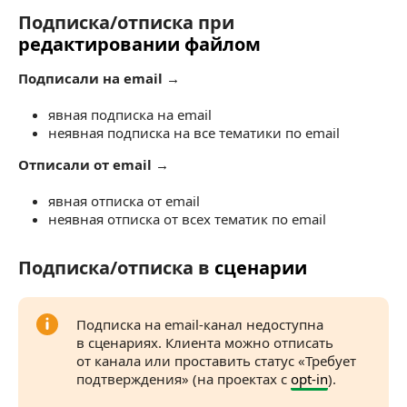
Подписка/отписка при
Подписка/отписка при редактировании фай
редактировании файлом
Подписали на email →
явная подписка на email
неявная подписка на все тематики по email
Отписали от email →
явная отписка от email
неявная отписка от всех тематик по email
Подписка/отписка в
сценарии
Подписка/отписка в сценарии
Подписка на email-канал недоступна
в сценариях. Клиента можно отписать
от канала или проставить статус «Требует
подтверждения» (на проектах с
opt-in
).