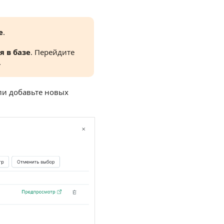
е
.
я в базе
. Перейдите
.
или добавьте новых