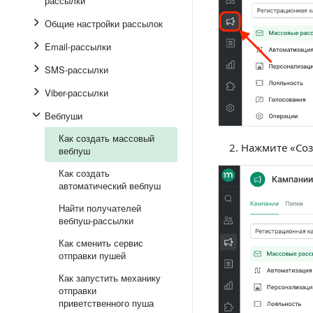
рассылки
Общие настройки рассылок
Email-рассылки
SMS-рассылки
Viber-рассылки
Вебпуши
Как создать массовый
Нажмите «Соз
вебпуш
Как создать
автоматический вебпуш
Найти получателей
вебпуш-рассылки
Как сменить сервис
отправки пушей
Как запустить механику
отправки
приветственного пуша