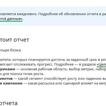
новляется ежедневно. Подробнее об обновлении отчета в р
тся данные»
.
тоит отчет
 отчет
етыре блока:
атели, которых планируется достичь за заданный срок в р
могают отслеживать прогресс. Подробнее — в разделе
«Цел
триками
— основная рабочая область: выбор метрик, набор
 для поиска точек роста.
ментов
— какой сегмент способствует росту или падению 
е кампании
— какая рассылка или сценарий влияет на ме
отчета
та