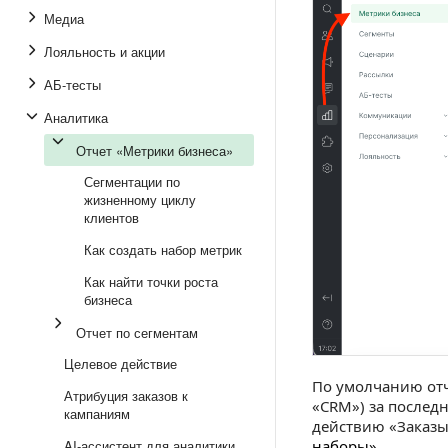
Медиа
Лояльность и акции
АБ-тесты
Аналитика
Отчет «Метрики бизнеса»
Сегментации по
жизненному циклу
клиентов
Как создать набор метрик
Как найти точки роста
бизнеса
Отчет по сегментам
Целевое действие
По умолчанию от
Атрибуция заказов к
«CRM») за последн
кампаниям
действию «Заказы
AI-ассистент для аналитики
наборы»
.