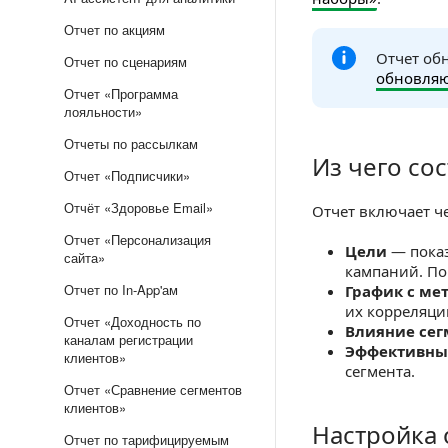
Отчет по акциям
Отчет об
Отчет по сценариям
обновляю
Отчет «Программа
лояльности»
Отчеты по рассылкам
Из чего сос
Из чего состоит
Отчет «Подписчики»
Отчёт «Здоровье Email»
Отчет включает ч
Отчет «Персонализация
Цели
— показ
сайта»
кампаний. По
Отчет по In-App'ам
График с ме
их корреляции
Отчет «Доходность по
Влияние сег
каналам регистрации
Эффективны
клиентов»
сегмента.
Отчет «Сравнение сегментов
клиентов»
Настройка 
Настройка отче
Отчет по тарифицируемым