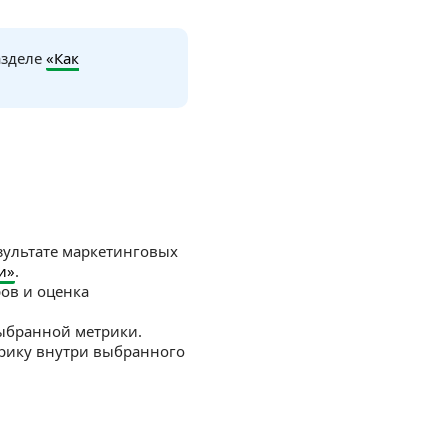
азделе
«Как
езультате маркетинговых
и»
.
ов и оценка
выбранной метрики.
трику внутри выбранного