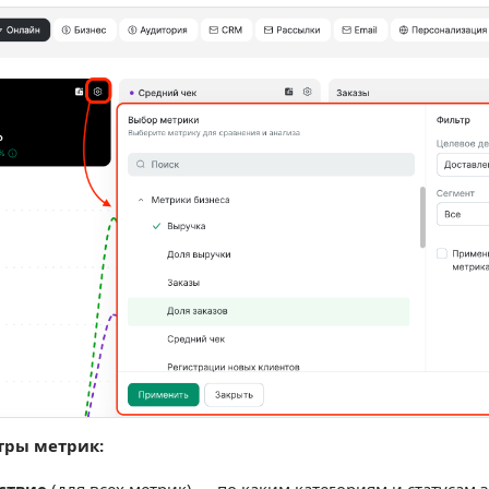
тры метрик:
ствие
(для всех метрик) — по каким категориям и статусам 