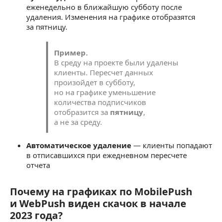
еженедельно в ближайшую субботу после
удаления. Изменения на графике отобразятся
за пятницу.
Пример.
В среду на проекте были удалены
клиенты. Пересчет данных
произойдет в субботу,
но на графике уменьшение
количества подписчиков
отобразится за
пятницу
,
а не за среду.
Автоматическое удаление
— клиенты попадают
в отписавшихся при ежедневном пересчете
отчета
Почему на графиках по MobilePush
Почему на графиках по MobilePush и WebPush
и WebPush виден скачок в начале
2023 года?