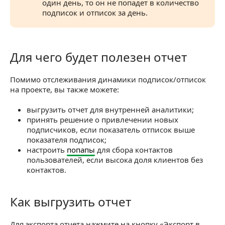
один день, то он не попадет в количество
подписок и отписок за день.
Для чего будет полезен отчет
Для чего будет полезен отчет
Помимо отслеживания динамики подписок/отписок
на проекте, вы также можете:
выгрузить отчет для внутренней аналитики;
принять решение о привлечении новых
подписчиков, если показатель отписок выше
показателя подписок;
настроить
попапы
для сбора контактов
пользователей, если высока доля клиентов без
контактов.
Как выгрузить отчет
Как выгрузить отчет
Для экспорта отчета нажмите на кнопку «Экспорт в