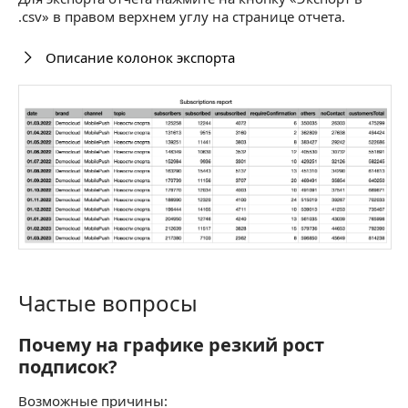
.csv» в правом верхнем углу на странице отчета.
Описание колонок экспорта
Частые вопросы
Частые вопросы
Почему на графике резкий рост
Почему на графике резкий рост подписок?
подписок?
Возможные причины: