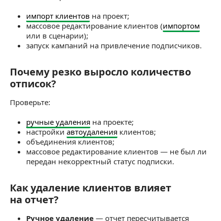
импорт клиентов
на проект;
массовое редактирование клиентов (
импортом
или в сценарии);
запуск кампаний на привлечение подписчиков.
Почему резко выросло количество
Почему резко выросло количество отписок?
отписок?
Проверьте:
ручные удаления
на проекте;
настройки
автоудаления
клиентов;
объединения клиентов;
массовое редактирование клиентов — не был ли
передан некорректный статус подписки.
Как удаление клиентов влияет
Как удаление клиентов влияет на отчет?
на отчет?
Ручное удаление
— отчет пересчитывается