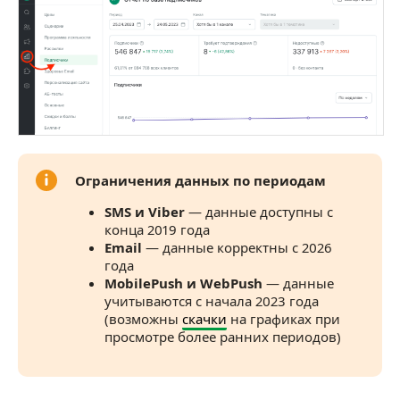
Для чего будет полезен отчет
Как выгрузить отчет
Частые вопросы
Почему на графике резкий рост подписок?
Почему резко выросло количество отписок?
Как удаление клиентов влияет на отчет?
Ограничения данных по периодам
SMS и Viber
— данные доступны с
Почему на графиках по MobilePush и WebPush
конца 2019 года
виден скачок в начале 2023 года?
Email
— данные корректны с 2026
года
MobilePush и WebPush
— данные
учитываются с начала 2023 года
(возможны
скачки
на графиках при
просмотре более ранних периодов)