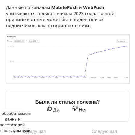
Данные по каналам
MobilePush
и
WebPush
учитываются только с начала 2023 года. По этой
причине в отчете может быть виден скачок
подписчиков, как на скриншоте ниже.
Была ли статья полезна?
Да
Нет
 обрабатываем
данные
посетителей
используем куки
Предыдущая
Следующая