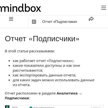
Отчет «Подписчики»
В этой статье
:
Отчет «Подписчики»
Настройка отчета
В этой статье рассказываем:
Показатели отчета
как работает отчет «Подписчики»;
Подписчики
какие показатели доступны и как они
Требует подтверждения
рассчитываются;
как экспортировать данные отчета;
Недоступные
для каких задач можно использовать данные
из отчета.
Графики
Отчет расположен в разделе
Аналитика
→
График прироста
Подписчики
:
График подписок и отписок