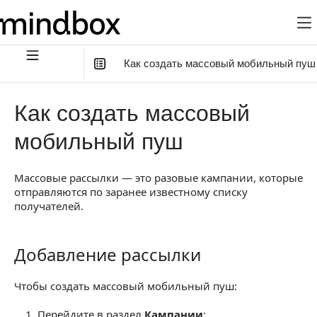
Как создать массовый мобильный пуш
В этой статье
:
Как создать массовый
Добавление рассылки
мобильный пуш
Настройки рассылки
Массовые рассылки — это разовые кампании, которые
Имя рассылки
отправляются по заранее известному списку
Мобильный пуш
получателей.
Тестовая отправка
Добавление рассылки
Добавление рассылки
Общие настройки
Получатели
Чтобы создать массовый мобильный пуш:
После заполнения настроек
Перейдите в раздел
Кампании
: