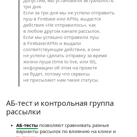
Допустим, мы установили актуальность
три дня.
Если за три дня мы не успели отправить
пуш в Firebase или APNs, выдастся
действие «Не отправилось», как
в любом другом канале рассылок.
Если мы успешно отправили пуш
в Firebase/APNs и выдали
соответствующее действие, а они
не успели сделать отправку за время
жизни пуша (time to live, или ttl),
информации об этом на проекте
не будет, потому что сервисы
не присылают нам такие статусы.
АБ-тест и контрольная группа
АБ-тест и контрольная группа рассылки
рассылки
АБ-тесты
позволяют сравнивать разные
варианты рассылок по влиянию на клики и