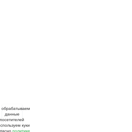
 обрабатываем
данные
посетителей
используем куки
гласно
политике