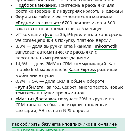
Подборка механик
. Триггерные рассылки для
роста конверсии в индустриях красоты и одежды
Формы на сайте и welcome-письма магазина
«Ведьмино счастье»
: 6700 подписчиков и 500
заказов от новых клиентов за 5 месяцев
ИТ-компания
Jivo
на 35,5% увеличила конверсию
welcome-цепочки в покупку платной версии
8,8% — доля выручки email-канала.
imkosmetik
запускает автоматические рассылки с
персональными рекомендациями
14,6% — доля GMV от CRM-коммуникаций. Как
mobile first маркетплейс
KazanExpress
развивает
мобильные пуши
0,8% → 5% — доля CRM в общем обороте
«Купибилета»
за год. Секрет: много тестов, новые
триггеры и шутки про джиннов
«Магнит Доставка»
получает 20% выручки из
CRM-канала: мобильные пуши, каскадные
сценарии, AB-тесты и NPS-опросы
Как собирать базу email-подписчиков в онлайне
— 10 реальных механик