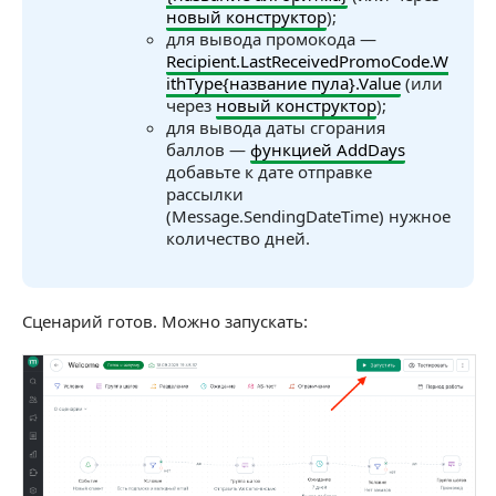
новый конструктор
);
для вывода промокода —
Recipient.LastReceivedPromoCode.W
ithType{название пула}.Value
(или
через
новый конструктор
);
для вывода даты сгорания
баллов —
функцией AddDays
добавьте к дате отправке
рассылки
(Message.SendingDateTime) нужное
количество дней.
Сценарий готов. Можно запускать: