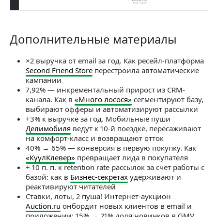
Дополнительные материалы
Дополнительные материалы
×2 выручка от email за год. Как ресейл-платформа
Second Friend Store
перестроила автоматические
кампании
7,92% — инкрементальный прирост из CRM-
канала. Как в
«Много лосося»
сегментируют базу,
выбирают офферы и автоматизируют рассылки
+3% к выручке за год. Мобильные пуши
Делимобиля
ведут к 10-й поездке, пересаживают
на комфорт-класс и возвращают отток
40% → 65% — конверсия в первую покупку. Как
«КуулКлевер»
превращает лида в покупателя
+ 10 п. п. к retention rate рассылок за счет работы с
базой: как в
Бизнес-секретах
удерживают и
реактивируют читателей
Ставки, лоты, 2 пуша! Интернет-аукцион
Auction.ru
онбордит новых клиентов в email и
приложении: 15% → 21% доля новичков в GMV