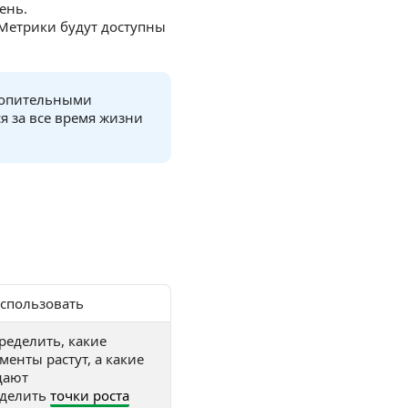
ень.
 Метрики будут доступны
акопительными
 за все время жизни
использовать
ределить, какие
менты растут, а какие
дают
делить
точки роста