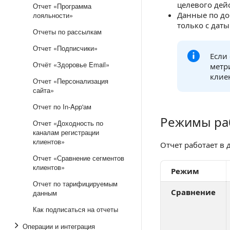
целевого дей
Отчет «Программа
Данные по до
лояльности»
только с даты
Отчеты по рассылкам
Отчет «Подписчики»
Если
Отчёт «Здоровье Email»
метр
клиен
Отчет «Персонализация
сайта»
Отчет по In-App'ам
Режимы ра
Режимы работы
Отчет «Доходность по
каналам регистрации
клиентов»
Отчет работает в 
Отчет «Сравнение сегментов
клиентов»
Режим
Отчет по тарифицируемым
Сравнение
данным
Как подписаться на отчеты
Операции и интеграция