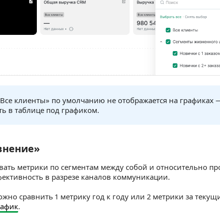
«Все клиенты» по умолчанию не отображается на графиках 
ть в таблице под графиком.
внение»
ение»
вать метрики по сегментам между собой и относительно про
фективность в разрезе каналов коммуникации.
ожно сравнить 1 метрику год к году или 2 метрики за теку
рафик
.