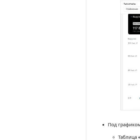
Под графико
Таблица