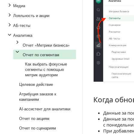
Медиа
Лояльность и акции
АБ-тесты
Аналитика
Отчет «Метрики бизнеса»
Отчет по сегментам
Как выбрать фокусные
сегменты с помощью
метрик аудитории
Целевое действие
Атрибуция заказов к
Когда обно
Когда обновляю
кампаниям
AI-ассистент для аналитики
Данные за по
Отчет по акциям
Данные за по
с понедельни
Отчет по сценариям
При добавлен