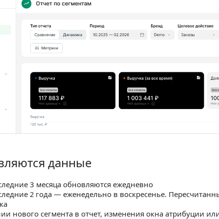
вляются данные
тся данные
следние 3 месяца обновляются ежедневно
следние 2 года — еженедельно в воскресенье. Пересчитан
ка
ии нового сегмента в отчет, изменения окна атрибуции ил