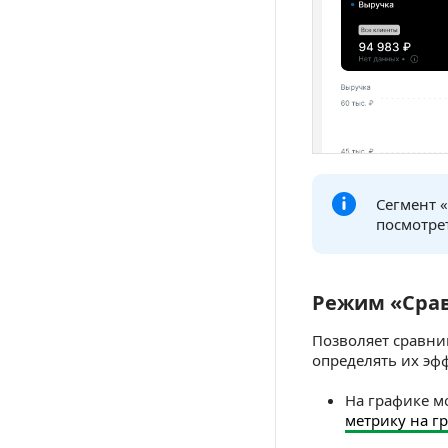
Сегмент 
посмотре
Режим «Сра
Режим «Сравн
Позволяет сравни
определять их эф
На графике м
метрику на г