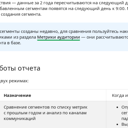
ствия — данные за 2 года пересчитываются на следующий д
бавленным сегментам появятся на следующий день к 9:00.
 создания сегмента.
 сегменты созданы недавно, для сравнения пользуйтесь н
иками из раздела
Метрики аудитории
— они рассчитываются
та в базе.
боты отчета
 отчета
двух режимах:
Назначение
Когда 
Сравнение сегментов по списку метрик
Оп
с прошлым годом и анализ по каналам
сег
коммуникаций
па
Вы