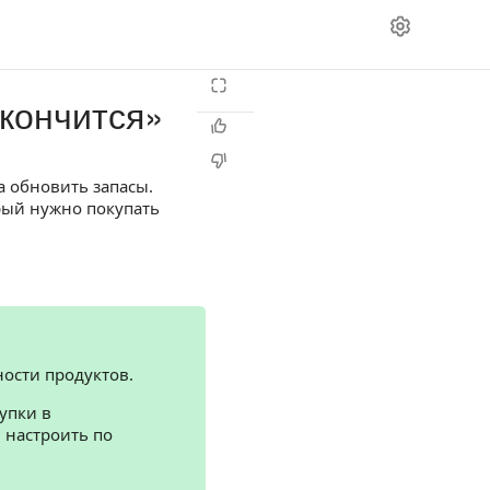
акончится»
а обновить запасы.
рый нужно покупать
ности продуктов.
упки в
 настроить по