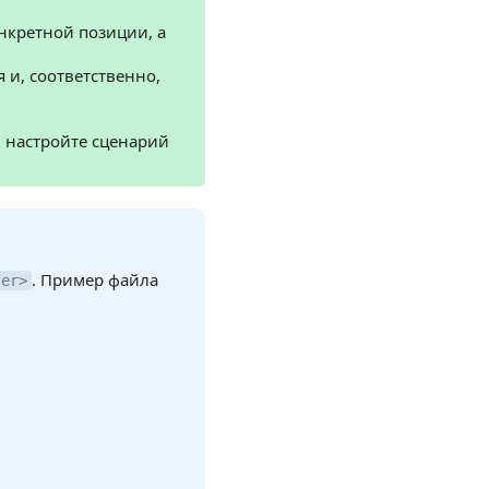
онкретной позиции, а
 и, соответственно,
, настройте сценарий
. Пример файла
fer>