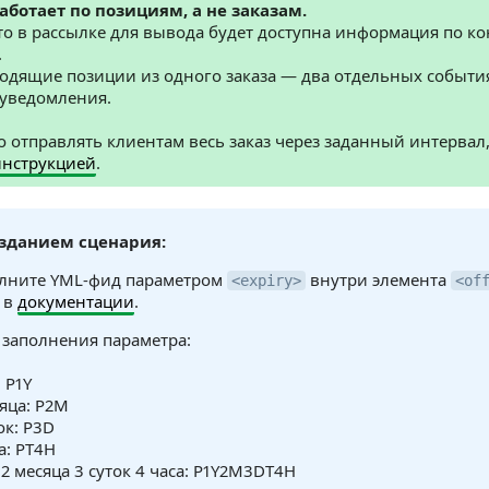
ботает по позициям, а не заказам.
что в рассылке для вывода будет доступна информация по к
.
ходящие позиции из одного заказа — два отдельных события
 уведомления.
 отправлять клиентам весь заказ через заданный интервал
инструкцией
.
зданием сценария:
лните YML-фид параметром
внутри элемента
<expiry>
<of
 в
документации
.
заполнения параметра:
: P1Y
сяца: P2M
ок: P3D
а: PT4H
 2 месяца 3 суток 4 часа: P1Y2M3DT4H