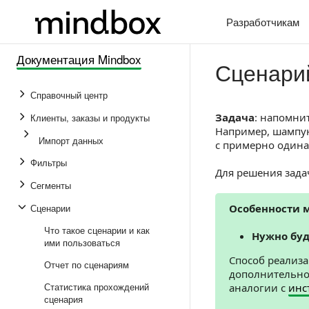
Разработчикам
Документация Mindbox
Сценарий
Справочный центр
Задача
: напомни
Клиенты, заказы и продукты
Например, шампун
Импорт данных
с примерно один
Фильтры
Для решения зад
Сегменты
Сценарии
Особенности 
Что такое сценарии и как
Нужно буд
ими пользоваться
Способ реализа
Отчет по сценариям
дополнительном
Статистика прохождений
аналогии с
инс
сценария