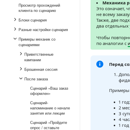
Механика ра
Просмотр прохождений
Это означает, 
клиента по сценарию
не всему заказу
Блоки сценария
Также, две под
два отдельных
Разные настройки сценария
Чтобы повторно
Примеры механик со
по аналогии с
сценариями
Приветственные
кампании
Перед со
Брошенная сессия
Допо
После заказа
фида
Сценарий «Ваш заказ
Примеры 
оформлен»
1 год
Сценарий-
2 ме
напоминание о начале
занятия или лекции
3 сут
4 час
Сценарий «Пройдите
1 год
опрос / оставьте