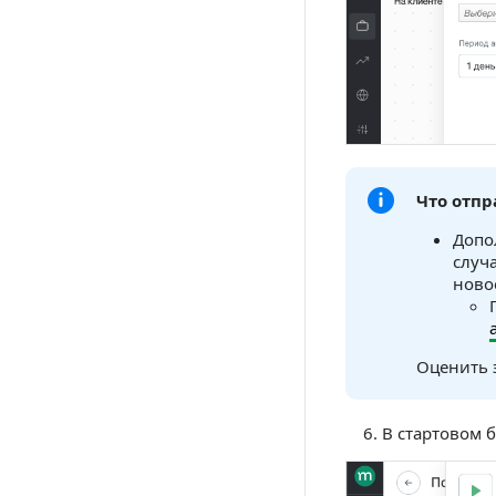
Что отпр
Допо
случ
ново
Оценить 
В стартовом 