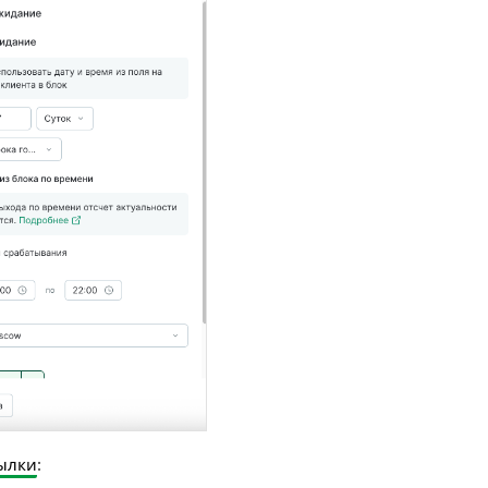
сылки
: