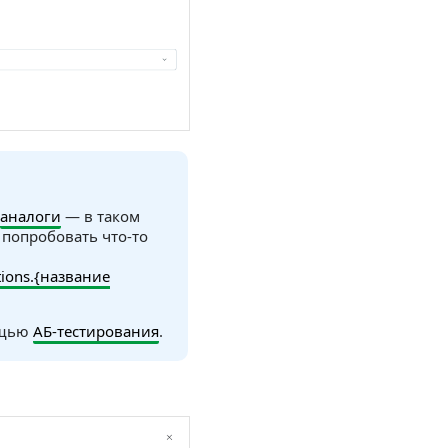
аналоги
— в таком
попробовать что-то
ions.{название
ощью
АБ-тестирования
.