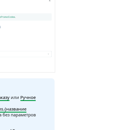
казу
или
Ручное
ns.{название
 без параметров