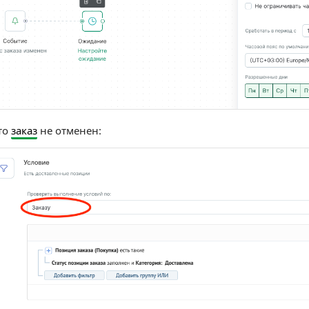
то
заказ
не отменен: