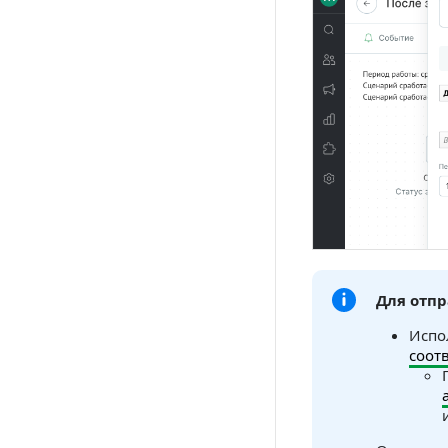
Для отп
Испо
соот