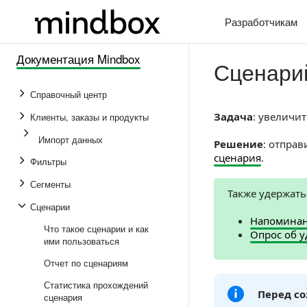
Разработчикам
Документация Mindbox
Сценарий
Справочный центр
Задача
: увеличи
Клиенты, заказы и продукты
Импорт данных
Решение
: отпра
сценария
.
Фильтры
Сегменты
Также удержать
Сценарии
Напоминани
Что такое сценарии и как
Опрос об 
ими пользоваться
Отчет по сценариям
Статистика прохождений
Перед со
сценария